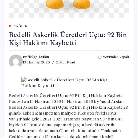
SAĞLIK
Bedelli Askerlik Ücretleri Uçtu: 92 Bin
Kişi Hakkını Kaybetti
Bedelli
By
Tolga Arslan
yorumlar kapalı
Askerlik
13 Haziran 2026
2 Min Read
Ücretleri
Uçtu:
92
Bin
Kişi
Hakkını
Bedelli Askerlik Ücretleri Uçtu: 92 Bin Kişi Hakkını Kaybetti
Kaybetti
Posted on 13 Haziran 2026 13 Haziran 2026 by Yusuf Arslan
için
Bedelli Askerlik Ücretleri Uçtu: 92 Bin Kişi Hakkını Kaybetti28
günlük askerlik hizmetinin maliyeti, lüks otel fiyatlarıyla
yarışır hale geldi. 2021-2025 arasında başvuran 987 bin 645
kişiden 92 bini, ödeme yapamadığı için bedelli askerlik
hakkından yararlanamadı.Osmanlı döneminde ‘Tenkisat-ı
Cedide’ kanunuyla 15 bin kuruş olarak belirlenen bedelli