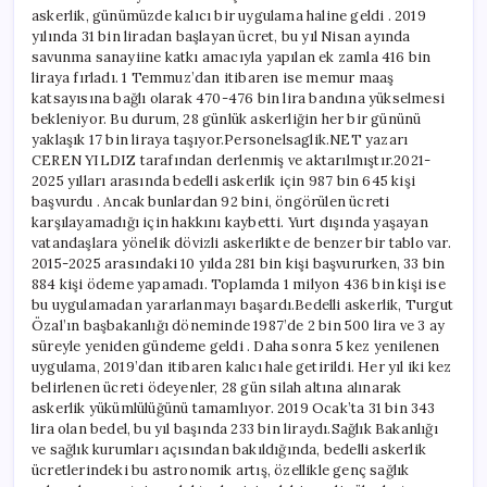
askerlik, günümüzde kalıcı bir uygulama haline geldi . 2019
yılında 31 bin liradan başlayan ücret, bu yıl Nisan ayında
savunma sanayiine katkı amacıyla yapılan ek zamla 416 bin
liraya fırladı. 1 Temmuz’dan itibaren ise memur maaş
katsayısına bağlı olarak 470-476 bin lira bandına yükselmesi
bekleniyor. Bu durum, 28 günlük askerliğin her bir gününü
yaklaşık 17 bin liraya taşıyor.Personelsaglik.NET yazarı
CEREN YILDIZ tarafından derlenmiş ve aktarılmıştır.2021-
2025 yılları arasında bedelli askerlik için 987 bin 645 kişi
başvurdu . Ancak bunlardan 92 bini, öngörülen ücreti
karşılayamadığı için hakkını kaybetti. Yurt dışında yaşayan
vatandaşlara yönelik dövizli askerlikte de benzer bir tablo var.
2015-2025 arasındaki 10 yılda 281 bin kişi başvururken, 33 bin
884 kişi ödeme yapamadı. Toplamda 1 milyon 436 bin kişi ise
bu uygulamadan yararlanmayı başardı.Bedelli askerlik, Turgut
Özal’ın başbakanlığı döneminde 1987’de 2 bin 500 lira ve 3 ay
süreyle yeniden gündeme geldi . Daha sonra 5 kez yenilenen
uygulama, 2019’dan itibaren kalıcı hale getirildi. Her yıl iki kez
belirlenen ücreti ödeyenler, 28 gün silah altına alınarak
askerlik yükümlülüğünü tamamlıyor. 2019 Ocak’ta 31 bin 343
lira olan bedel, bu yıl başında 233 bin liraydı.Sağlık Bakanlığı
ve sağlık kurumları açısından bakıldığında, bedelli askerlik
ücretlerindeki bu astronomik artış, özellikle genç sağlık