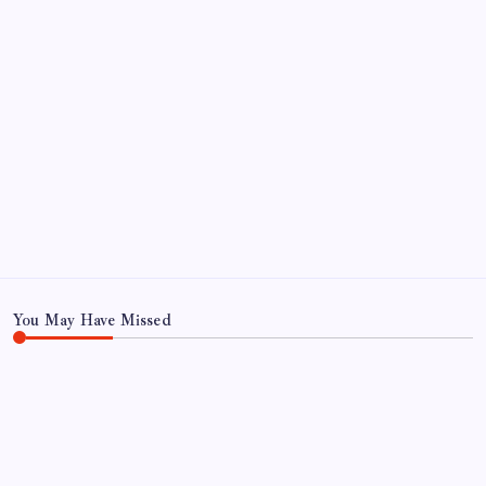
Kategoriler
Eğitim
Ekonomi
Haber
Sağlık
Teknoloji
You May Have Missed