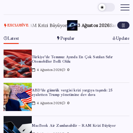
Skip
to
content
lir – RAM Krizi Büyüyor
3 Ağustos 2026
Samanyolu’nda 170
EXCLUSIVE
Latest
Popular
Update
Türkiye’de Temmuz Ayında En Çok Satılan Sıfır
Otomobiller Belli Oldu
4 Ağustos 2026
0
ABD’de gümrük vergisi krizi yargıya taşındı: 25
eyaletten Trump yönetimine dev dava
4 Ağustos 2026
0
MacBook Air Zamlanabilir – RAM Krizi Büyüyor