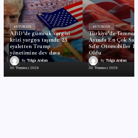
4
STORIES
4
STORIES
ABD’de gümrük vergisi
Türkiye’de Temmuz
krizi yargıya taşındı: 25
Ayında En Çok Satı
eyaletten Trump
Sıfır Otomobiller Be
yönetimine dev dava
Oldu
By
Tolga Arslan
By
Tolga Arslan
30 Temmuz 2026
30 Temmuz 2026