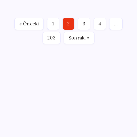
itfaiyecinin çalışmalarına rağmen söndürülemeyen
yangınlarını sebebini açıkladı. Uzmanlara göre
yangınların yıkıcı etkisi, “pyrocumulonimbus” veya
« Önceki
1
2
3
4
…
diğer…
203
Sonraki »
SON YAZILAR
Türkiye’de Temmuz Ayında En Çok Satılan Sıfır
Otomobiller Belli Oldu
ABD’de gümrük vergisi krizi yargıya taşındı: 25
eyaletten Trump yönetimine dev dava
MacBook Air Zamlanabilir – RAM Krizi Büyüyor