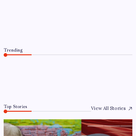
EKONOMI
Türkiye’de Temmuz Ayında En Çok
Satılan Sıfır Otomobiller Belli Oldu
By
Tolga Arslan
4 Ağustos 2026
Trending
Türkiye’de Temmuz Ayında En Çok Satılan Sıfır
Otomobiller Belli Oldu
4 Ağustos 2026
0
Top Stories
View All Stories