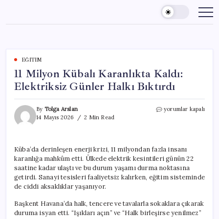
Skip
to
content
EĞITIM
11 Milyon Kübalı Karanlıkta Kaldı:
Elektriksiz Günler Halkı Bıktırdı
11
By
Tolga Arslan
yorumlar kapalı
Milyon
14 Mayıs 2026
2 Min Read
Kübalı
Karanlıkta
Kaldı:
Küba’da derinleşen enerji krizi, 11 milyondan fazla insanı
Elektriksiz
karanlığa mahkûm etti. Ülkede elektrik kesintileri günün 22
Günler
Halkı
saatine kadar ulaştı ve bu durum yaşamı durma noktasına
Bıktırdı
getirdi. Sanayi tesisleri faaliyetsiz kalırken, eğitim sisteminde
için
de ciddi aksaklıklar yaşanıyor.
Başkent Havana’da halk, tencere ve tavalarla sokaklara çıkarak
duruma isyan etti. “Işıkları açın” ve “Halk birleşirse yenilmez”