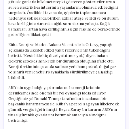
gibi sloganlarla hükümete tepki gösteren göstericiler, uzun
süren elektrik kesintilerinin yaşamlarını olumsuz etkilediğini
vurguladı. Özellikle Havana’da, çöplerin toplanmaması
nedeniyle sokaklarda biriken atıklar ateşe verildi ve bu durum
hava kirliliğini artırarak sağlık sorunlarına yol açtı. Sağlık
uzmanları, artan hava kirliliğinin salgın riskini de beraberinde
getirdiğine dikkat çekti.
Küba Enerji ve Maden Bakanı Vicente de la O Levy, yaptığı
açıklamada ülkedeki dizel yakıt rezervlerinin tükendiğini
belirtti. “Kesinlikle hiç dizel yakıtımız yok,” diyen bakan,
elektrik şebekesinin kritik bir durumda olduğunu ifade etti.
Enerji üretiminin şu anda sadece yerli ham petrol, doğal gaz
ve sınırlı yenilenebilir kaynaklarla sürdürülmeye çalışıldığı
bildirildi.
ABD’nin uyguladığı yaptırımların, bu enerji krizinin
derinleşmesinde önemli bir rol oynadığı iddia ediliyor.
Geçtiğimiz yıl Donald Trump tarafından imzalanan bir
başkanlık kararnamesi ile, Küba’ya petrol sağlayan ülkelere ek
gümrük vergisi getirilmişti. Beyaz Saray, bu kararın ABD’nin
ulusal güvenlik çıkarlarını korumak amacıyla alındığını
belirtmişti.