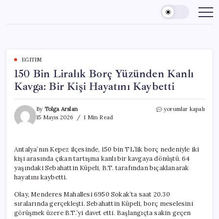
Skip
to
content
EĞITIM
150 Bin Liralık Borç Yüzünden Kanlı
Kavga: Bir Kişi Hayatını Kaybetti
150
By
Tolga Arslan
yorumlar kapalı
Bin
15 Mayıs 2026
1 Min Read
Liralık
Borç
Yüzünden
Antalya’nın Kepez ilçesinde, 150 bin TL’lik borç nedeniyle iki
Kanlı
kişi arasında çıkan tartışma kanlı bir kavgaya dönüştü. 64
Kavga:
Bir
yaşındaki Sebahattin Küpeli, B.T. tarafından bıçaklanarak
Kişi
hayatını kaybetti.
Hayatını
Kaybetti
Olay, Menderes Mahallesi 6950 Sokak’ta saat 20.30
için
sıralarında gerçekleşti. Sebahattin Küpeli, borç meselesini
görüşmek üzere B.T.’yi davet etti. Başlangıçta sakin geçen