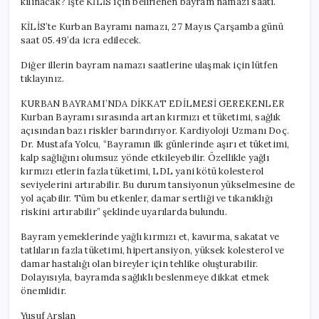
kılınacak? İşte KİLİS için belirlenen bayram namazı saati.
KİLİS’te Kurban Bayramı namazı, 27 Mayıs Çarşamba günü
saat 05.49’da icra edilecek.
Diğer illerin bayram namazı saatlerine ulaşmak için lütfen
tıklayınız.
KURBAN BAYRAMI’NDA DİKKAT EDİLMESİ GEREKENLER
Kurban Bayramı sırasında artan kırmızı et tüketimi, sağlık
açısından bazı riskler barındırıyor. Kardiyoloji Uzmanı Doç.
Dr. Mustafa Yolcu, “Bayramın ilk günlerinde aşırı et tüketimi,
kalp sağlığını olumsuz yönde etkileyebilir. Özellikle yağlı
kırmızı etlerin fazla tüketimi, LDL yani kötü kolesterol
seviyelerini artırabilir. Bu durum tansiyonun yükselmesine de
yol açabilir. Tüm bu etkenler, damar sertliği ve tıkanıklığı
riskini artırabilir” şeklinde uyarılarda bulundu.
Bayram yemeklerinde yağlı kırmızı et, kavurma, sakatat ve
tatlıların fazla tüketimi, hipertansiyon, yüksek kolesterol ve
damar hastalığı olan bireyler için tehlike oluşturabilir.
Dolayısıyla, bayramda sağlıklı beslenmeye dikkat etmek
önemlidir.
Yusuf Arslan