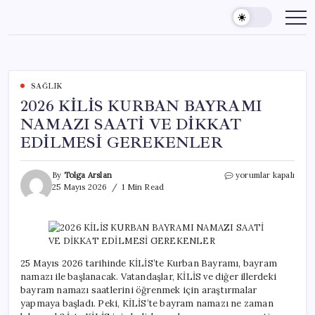
Skip
to
content
SAĞLIK
2026 KİLİS KURBAN BAYRAMI
NAMAZI SAATİ VE DİKKAT
EDİLMESİ GEREKENLER
2026
By
Tolga Arslan
yorumlar kapalı
KİLİS
25 Mayıs 2026
1 Min Read
KURBAN
BAYRAMI
NAMAZI
SAATİ
VE
DİKKAT
25 Mayıs 2026 tarihinde KİLİS’te Kurban Bayramı, bayram
EDİLMESİ
namazı ile başlanacak. Vatandaşlar, KİLİS ve diğer illerdeki
GEREKENLER
bayram namazı saatlerini öğrenmek için araştırmalar
için
yapmaya başladı. Peki, KİLİS’te bayram namazı ne zaman