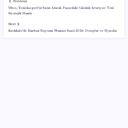
Previous
Uber, Yemeksepeti’ni Satın Alarak Pazardaki Gücünü Artırıyor: Yeni
Stratejik Hamle
Next
Kırıkkale’de Kurban Bayramı Namazı Saati 2026: Detaylar ve Uyarılar
SON YAZILAR
Türkiye’de Temmuz Ayında En Çok Satılan Sıfır
Otomobiller Belli Oldu
ABD’de gümrük vergisi krizi yargıya taşındı: 25