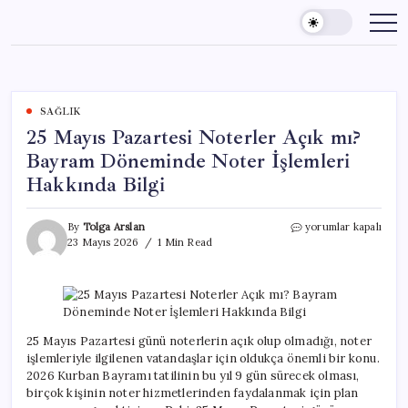
Skip
to
content
SAĞLIK
25 Mayıs Pazartesi Noterler Açık mı?
Bayram Döneminde Noter İşlemleri
Hakkında Bilgi
25
By
Tolga Arslan
yorumlar kapalı
Mayıs
23 Mayıs 2026
1 Min Read
Pazartesi
Noterler
Açık
mı?
Bayram
Döneminde
25 Mayıs Pazartesi günü noterlerin açık olup olmadığı, noter
Noter
işlemleriyle ilgilenen vatandaşlar için oldukça önemli bir konu.
İşlemleri
2026 Kurban Bayramı tatilinin bu yıl 9 gün sürecek olması,
Hakkında
birçok kişinin noter hizmetlerinden faydalanmak için plan
Bilgi