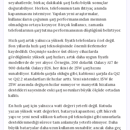
seyahatlerde, birkaç dakikalık şarj farkı büyük sonuçlar
doğurabiliyor. Herkes, telefonunun tam ihtiyaç anında
kapanmasını istemiyor. Yapılan yeni araştırmalar,
kullanıcıların çoğunun şarj performansından memnun
olmadığını ortaya koyuyor. Birçok kullanıcı, zamanla
telefonlarının şarj tutma performansının düştüğünü belirtiyor.
Hızlı şarj artık yalnızca yüksek fiyatlı telefonlara özel değil.
Son yıllarda hızlı şarj teknolojisinde önemli ilerlemeler
kaydedildi. Geçmişte sadece üst düzey cihazlarda
gördüğümüz yüksek şarj hızları, artık daha uygun fiyatlı
modellerde de yer alıyor. Örneğin, 200 dolarlık Galaxy A17 ile
900 dolarlık Galaxy S26, her ikisi de 25W şarj hızını
sunabiliyor. Kablolu şarjda olduğu gibi, kablosuz şarjda da Qi2
ve Qi2.2 standartları ile hızlar arttı. Yeni sistemler, 15W ile
25W arasında değişen hızlar sunuyor ve manyetik hizalama
destekleri sayesinde eski şarj sorunları büyük ölçüde ortadan
kalktı.
En hızlı şarj için yalnızca watt değeri yeterli değil. Kutuda
yazan yüksek watt değerleri, batarya kapasitesi, çift hücreli
yapı ve yeni nesil silikon-karbon pil teknolojisi gibi unsurlarla
desteklenmediği sürece tam anlamıyla yeterli olmuyor. Daha
büyük bataryalar daha uzun kullanım sunabilir; ancak daha geç