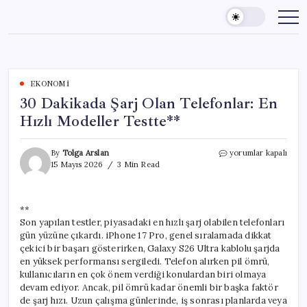
Skip
to
content
EKONOMI
30 Dakikada Şarj Olan Telefonlar: En
Hızlı Modeller Testte**
30
By
Tolga Arslan
yorumlar kapalı
Dakikada
15 Mayıs 2026
3 Min Read
Şarj
Olan
Telefonlar:
**
En
Son yapılan testler, piyasadaki en hızlı şarj olabilen telefonları
Hızlı
Modeller
gün yüzüne çıkardı. iPhone 17 Pro, genel sıralamada dikkat
Testte**
çekici bir başarı gösterirken, Galaxy S26 Ultra kablolu şarjda
için
en yüksek performansı sergiledi. Telefon alırken pil ömrü,
kullanıcıların en çok önem verdiği konulardan biri olmaya
devam ediyor. Ancak, pil ömrü kadar önemli bir başka faktör
de şarj hızı. Uzun çalışma günlerinde, iş sonrası planlarda veya