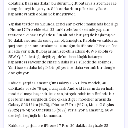
dolabilir. Bazı markalar, bu durumu çift batarya sistemleri ile
dengelemeyi başarıyor. Silikon-karbon piller ise yüksek
kapasiteyi hızlı dolum ile birleştiriyor.
Yapılan testler sonucunda genel şarj performansında liderliği
iPhone 17 Pro elde etti. 33 farklı telefon üzerinde yapılan
testlerde, cihazlar yüzde 10’un altında bir şarj ile başlamış ve
30 dakika sonunda sonuçları ölçülmüştür. Kablolu ve kablosuz
şarj sonuçlarının ortalaması alındığında iPhone 17 Pro en üst
sırada yer aldı. Bu başarının sebebi sadece 40W kablolu ve
25W Qi2.2 desteği değil; Apple’ın daha küçük batarya
kapasitesi sayesinde cihazın daha kısa sürede dolabilmesi.
Yani bazen daha büyük bir pil yerine, daha verimli bir denge
öne çıkıyor.
Kablolu şarjda Samsung’un Galaxy S26 Ultra modeli, 30
dakikada yüzde 76 şarja ulaşarak Android tarafında en hızlı
model olmayı başardı. Bu oran, birçok rakibinin önünde bir
performans sergiledi. Öne çıkan diğer modeller arasında
Galaxy S26 Ultra (%76), iPhone 17 Pro (%74), Moto G Stylus
(2025) (%74) ve OnePlus 15 (%72) yer alıyor. Samsung, 60W
desteği ile güçlü bir konumda.
Kablosuz şarjda ise iPhone 17 Pro, 30 dakikada yüzde 55