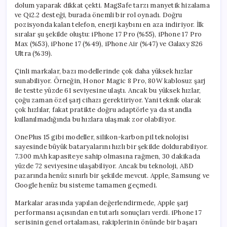
dolum yaparak dikkat çekti. MagSafe tarzı manyetik hizalama
ve Qi2.2 desteği, burada önemli bir rol oynadı. Doğru
pozisyonda kalan telefon, enerji kaybını en aza indiriyor. İlk
sıralar şu şekilde oluştu: iPhone 17 Pro (%55), iPhone 17 Pro
Max (%53), iPhone 17 (%49), iPhone Air (%47) ve Galaxy S26
Ultra (%39).
Çinli markalar, bazı modellerinde çok daha yüksek hızlar
sunabiliyor. Örneğin, Honor Magic 8 Pro, 80W kablosuz şarj
ile testte yüzde 61 seviyesine ulaştı. Ancak bu yüksek hızlar,
çoğu zaman özel şarj cihazı gerektiriyor. Yani teknik olarak
çok hızlılar, fakat pratikte doğru adaptörle ya da standla
kullanılmadığında bu hızlara ulaşmak zor olabiliyor.
OnePlus 15 gibi modeller, silikon-karbon pil teknolojisi
sayesinde büyük bataryalarını hızlı bir şekilde doldurabiliyor.
7.300 mAh kapasiteye sahip olmasına rağmen, 30 dakikada
yüzde 72 seviyesine ulaşabiliyor. Ancak bu teknoloji, ABD
pazarında henüz sınırlı bir şekilde mevcut. Apple, Samsung ve
Google henüz bu sisteme tamamen geçmedi.
Markalar arasında yapılan değerlendirmede, Apple şarj
performansı açısından en tutarlı sonuçları verdi. iPhone 17
serisinin genel ortalaması, rakiplerinin önünde bir başarı