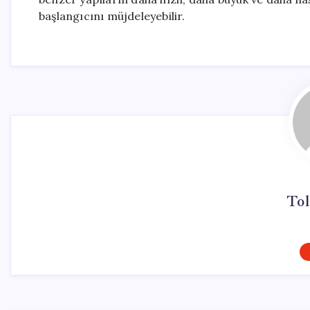
başlangıcını müjdeleyebilir.
Tol