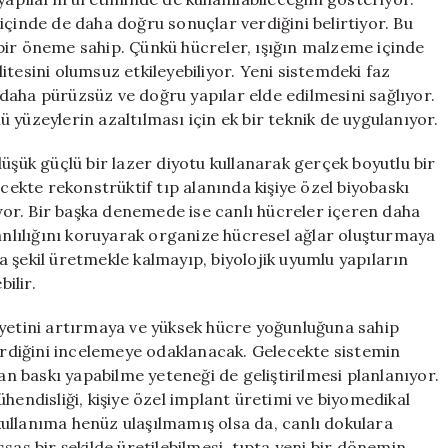
içinde de daha doğru sonuçlar verdiğini belirtiyor. Bu
ik bir öneme sahip. Çünkü hücreler, ışığın malzeme içinde
tesini olumsuz etkileyebiliyor. Yeni sistemdeki faz
daha pürüzsüz ve doğru yapılar elde edilmesini sağlıyor.
lü yüzeylerin azaltılması için ek bir teknik de uygulanıyor.
üşük güçlü bir lazer diyotu kullanarak gerçek boyutlu bir
ecekte rekonstrüktif tıp alanında kişiye özel biyobaskı
iyor. Bir başka denemede ise canlı hücreler içeren daha
canlılığını koruyarak organize hücresel ağlar oluşturmaya
 şekil üretmekle kalmayıp, biyolojik uyumlu yapıların
ilir.
iyetini artırmaya ve yüksek hücre yoğunluğuna sahip
rdiğini incelemeye odaklanacak. Gelecekte sistemin
 baskı yapabilme yeteneği de geliştirilmesi planlanıyor.
hendisliği, kişiye özel implant üretimi ve biyomedikal
k kullanıma henüz ulaşılmamış olsa da, canlı dokulara
sas bir şekilde üretilebilmesi, tıpta yeni bir dönemin