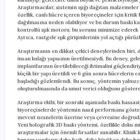
Araştırmacılar, sistemin ışığı dağıtan malzemeler 
özellik, canlı hücre içeren biyoreçineler için krit
dağılmasına neden olabiliyor ve bu durum baskı kali
kontrollü ışık motoru, bu sorunu minimize ederek 
Ayrıca, rastgele ışık girişimlerinin yol açtığı pürüz
Araştırmanın en dikkat çekici deneylerinden biri, d
insan kulağı yapısının üretilmesiydi. Bu deney, gel
implantlarının üretilebileceği ihtimalini güçlendir
küçük bir yapı üretildi ve 6 gün sonra hücrelerin 
başladığı gözlemlendi. Bu sonuç, yöntemin yalnızca
oluşturulmasında da umut verici olduğunu göstereb
Araştırma ekibi, bir sonraki aşamada baskı hassas
biyoreçinelerde yöntemin nasıl performans göste
mevcut nesnelerin üzerine veya çevresine doğrudan
Yeni holografik 3D baskı yöntemi, özellikle doku mü
araştırmalar için önemli fırsatlar sunabilir. Klini
benzer yapıların daha hızlı, daha büyük ve daha has