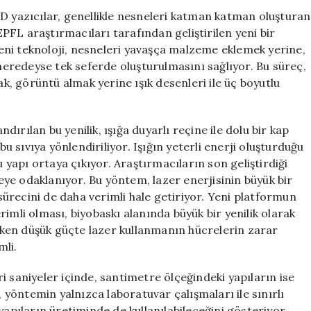
Çığır
 yazıcılar, genellikle nesneleri katman katman oluşturan
Açan
 EPFL araştırmacıları tarafından geliştirilen yeni bir
Gelişmeler
 Yeni teknoloji, nesneleri yavaşça malzeme eklemek yerine,
için
 neredeyse tek seferde oluşturulmasını sağlıyor. Bu süreç,
ak, görüntü almak yerine ışık desenleri ile üç boyutlu
ırılan bu yenilik, ışığa duyarlı reçine ile dolu bir kap
bu sıvıya yönlendiriliyor. Işığın yeterli enerji oluşturduğu
u yapı ortaya çıkıyor. Araştırmacıların son geliştirdiği
meye odaklanıyor. Bu yöntem, lazer enerjisinin büyük bir
ürecini de daha verimli hale getiriyor. Yeni platformun
imli olması, biyobaskı alanında büyük bir yenilik olarak
şırken düşük güçte lazer kullanmanın hücrelerin zarar
mli.
i saniyeler içinde, santimetre ölçeğindeki yapıların ise
, yöntemin yalnızca laboratuvar çalışmaları ile sınırlı
yapıların üretiminde de kullanılabileceğini gösteriyor.