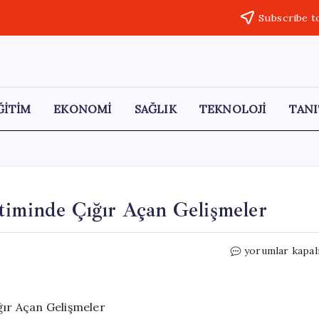
Subscribe t
ĞİTİM
EKONOMİ
SAĞLIK
TEKNOLOJİ
TANI
timinde Çığır Açan Gelişmeler
3D
yorumlar kapal
Yazıcılarla
Yapay
Organ
Üretiminde