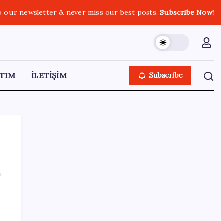
o our newsletter & never miss our best posts.
Subscribe Now!
TIM
İLETİŞİM
Subscribe
ı
SON YAZILAR
ABD tarım dışı istihdam verisinde negatif
sürpriz