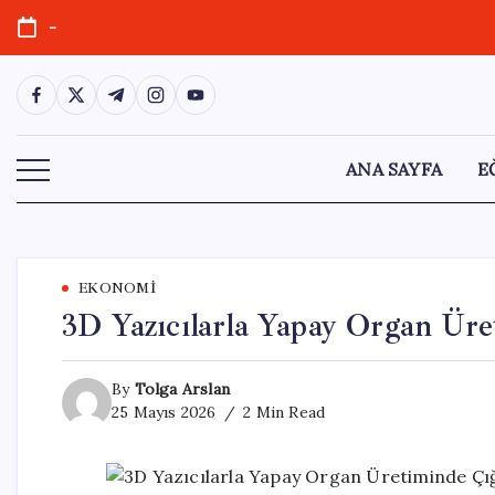
Skip
-
to
content
https://www.facebook.com/
https://twitter.com/
https://t.me/
https://www.instagram.com/
https://youtube.com/
ANA SAYFA
E
EKONOMI
3D Yazıcılarla Yapay Organ Üre
By
Tolga Arslan
25 Mayıs 2026
2 Min Read