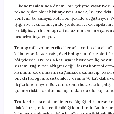
Ekonomi alanında önemli bir gelişme yaşanıyor. 3D
teknolojiler olarak biliniyordu. Ancak, İsviçre’deki
yöntem, bu anlayışı köklü bir şekilde değiştiriyor.
ışığı sıvı reçinenin içinde yönlendirerek yapıların
bir bilgisayarlı tomografi cihazının tersine çalışar
nesneler inşa ediyor.
Tomografik volumetrik eklemeli üretim olarak adland
kullanıyor. Lazer ışığı, özel hologram desenleri ile 
bölgelerde, sıvı hızla katılaşarak istenen üç boyutl
sistem, ışığın parlaklığını değil, fazını kontrol et
kısmının korunmasını sağlamakla kalmayıp, baskı s
önceki holografik sistemlere oranla 70 kat daha ver
değerlendiriliyor. Bu verim, canlı hücrelerle çalı
görme riskini azaltması açısından da oldukça öne
Testlerde, sistemin milimetre ölçeğindeki nesneler
dakikalar içinde üretilebildiği kanıtlandı. Bu durum
kalmayıp, gelecekte daha büyük ve pratik biyolojik 