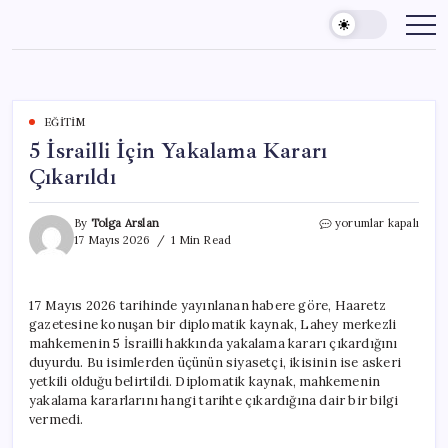
Skip
to
content
EĞITIM
5 İsrailli İçin Yakalama Kararı
Çıkarıldı
5
By
Tolga Arslan
yorumlar kapalı
İsrailli
17 Mayıs 2026
1 Min Read
İçin
Yakalama
Kararı
17 Mayıs 2026 tarihinde yayınlanan habere göre, Haaretz
Çıkarıldı
gazetesine konuşan bir diplomatik kaynak, Lahey merkezli
için
mahkemenin 5 İsrailli hakkında yakalama kararı çıkardığını
duyurdu. Bu isimlerden üçünün siyasetçi, ikisinin ise askeri
yetkili olduğu belirtildi. Diplomatik kaynak, mahkemenin
yakalama kararlarını hangi tarihte çıkardığına dair bir bilgi
vermedi.