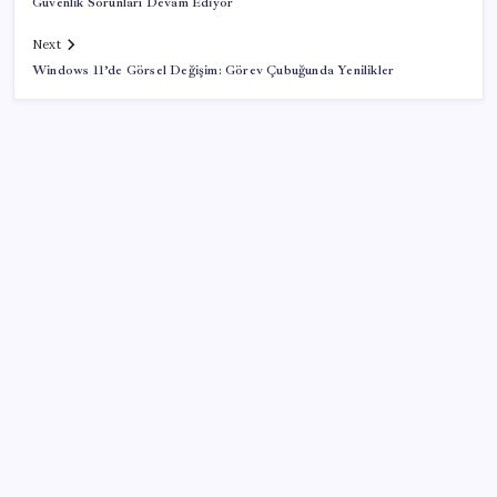
Güvenlik Sorunları Devam Ediyor
Next
Windows 11’de Görsel Değişim: Görev Çubuğunda Yenilikler
SON YAZILAR
Parayla sebze alamayacağız
Citi, üçüncü çeyrek petrol tahminini yükseltti
ABD tarım dışı istihdam verisinde negatif sürpriz
Çıkarılabilir Bataryalı Telefonlar Geri Dönüyor