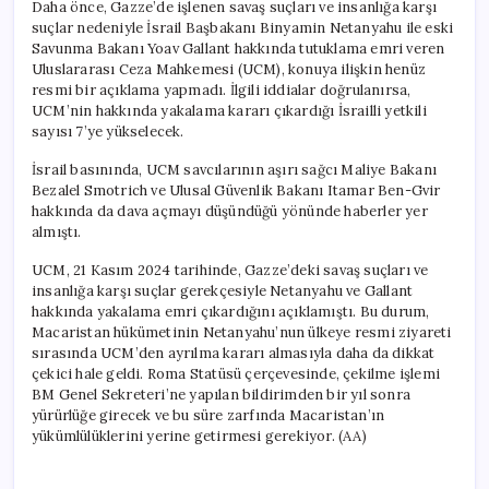
Daha önce, Gazze’de işlenen savaş suçları ve insanlığa karşı
suçlar nedeniyle İsrail Başbakanı Binyamin Netanyahu ile eski
Savunma Bakanı Yoav Gallant hakkında tutuklama emri veren
Uluslararası Ceza Mahkemesi (UCM), konuya ilişkin henüz
resmi bir açıklama yapmadı. İlgili iddialar doğrulanırsa,
UCM’nin hakkında yakalama kararı çıkardığı İsrailli yetkili
sayısı 7’ye yükselecek.
İsrail basınında, UCM savcılarının aşırı sağcı Maliye Bakanı
Bezalel Smotrich ve Ulusal Güvenlik Bakanı Itamar Ben-Gvir
hakkında da dava açmayı düşündüğü yönünde haberler yer
almıştı.
UCM, 21 Kasım 2024 tarihinde, Gazze’deki savaş suçları ve
insanlığa karşı suçlar gerekçesiyle Netanyahu ve Gallant
hakkında yakalama emri çıkardığını açıklamıştı. Bu durum,
Macaristan hükümetinin Netanyahu’nun ülkeye resmi ziyareti
sırasında UCM’den ayrılma kararı almasıyla daha da dikkat
çekici hale geldi. Roma Statüsü çerçevesinde, çekilme işlemi
BM Genel Sekreteri’ne yapılan bildirimden bir yıl sonra
yürürlüğe girecek ve bu süre zarfında Macaristan’ın
yükümlülüklerini yerine getirmesi gerekiyor. (AA)