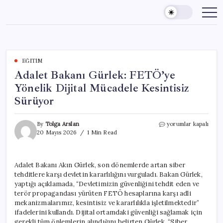
Skip
to
content
EĞITIM
Adalet Bakanı Gürlek: FETÖ’ye
Yönelik Dijital Mücadele Kesintisiz
Sürüyor
Adalet
By
Tolga Arslan
yorumlar kapalı
Bakanı
20 Mayıs 2026
1 Min Read
Gürlek:
FETÖ’ye
Yönelik
Adalet Bakanı Akın Gürlek, son dönemlerde artan siber
Dijital
tehditlere karşı devletin kararlılığını vurguladı. Bakan Gürlek,
Mücadele
Kesintisiz
yaptığı açıklamada, “Devletimizin güvenliğini tehdit eden ve
Sürüyor
terör propagandası yürüten FETÖ hesaplarına karşı adli
için
mekanizmalarımız, kesintisiz ve kararlılıkla işletilmektedir”
ifadelerini kullandı. Dijital ortamdaki güvenliği sağlamak için
gerekli tüm önlemlerin alındığını belirten Gürlek, “Siber