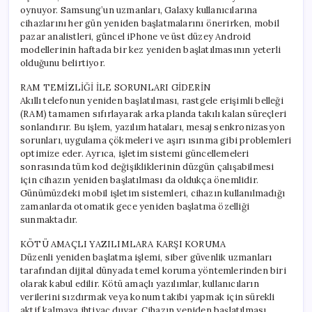
oynuyor. Samsung’un uzmanları, Galaxy kullanıcılarına
cihazlarını her gün yeniden başlatmalarını önerirken, mobil
pazar analistleri, güncel iPhone ve üst düzey Android
modellerinin haftada bir kez yeniden başlatılmasının yeterli
olduğunu belirtiyor.
RAM TEMİZLİĞİ İLE SORUNLARI GİDERİN
Akıllı telefonun yeniden başlatılması, rastgele erişimli belleği
(RAM) tamamen sıfırlayarak arka planda takılı kalan süreçleri
sonlandırır. Bu işlem, yazılım hataları, mesaj senkronizasyon
sorunları, uygulama çökmeleri ve aşırı ısınma gibi problemleri
optimize eder. Ayrıca, işletim sistemi güncellemeleri
sonrasında tüm kod değişikliklerinin düzgün çalışabilmesi
için cihazın yeniden başlatılması da oldukça önemlidir.
Günümüzdeki mobil işletim sistemleri, cihazın kullanılmadığı
zamanlarda otomatik gece yeniden başlatma özelliği
sunmaktadır.
KÖTÜ AMAÇLI YAZILIMLARA KARŞI KORUMA
Düzenli yeniden başlatma işlemi, siber güvenlik uzmanları
tarafından dijital dünyada temel koruma yöntemlerinden biri
olarak kabul edilir. Kötü amaçlı yazılımlar, kullanıcıların
verilerini sızdırmak veya konum takibi yapmak için sürekli
aktif kalmaya ihtiyaç duyar. Cihazın yeniden başlatılması,