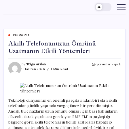
Skip
to
content
EKONOMI
Akıllı Telefonunuzun Ömrünü
Uzatmanın Etkili Yöntemleri
Akıllı
By
Tolga Arslan
yorumlar kapalı
Telefonunuzun
1 Haziran 2026
1 Min Read
Ömrünü
Uzatmanın
Etkili
Yöntemleri
için
Teknoloji dünyasının en önemli parçalarından biri olan akıllı
telefonlar, günlük yaşamda vazgeçilmez bir yer edinmiştir.
Ancak, bu cihazların uzun ömürlü olması için bazı bakımların
düzenli olarak yapılması gerekiyor. RMF FM’in paylaştığı
bilgilere göre, akıllı telefonların belirli aralıklarla kapatılıp
açılması, sistemdeki kararsızlıkları önlemede büyük bir rol