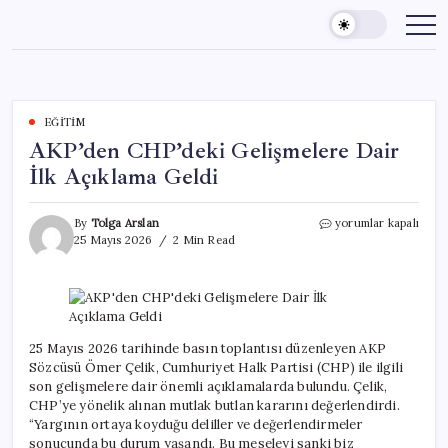
Skip
to
content
EĞITIM
AKP’den CHP’deki Gelişmelere Dair
İlk Açıklama Geldi
AKP’den
By
Tolga Arslan
yorumlar kapalı
CHP’deki
25 Mayıs 2026
2 Min Read
Gelişmelere
Dair
İlk
Açıklama
Geldi
için
25 Mayıs 2026 tarihinde basın toplantısı düzenleyen AKP
Sözcüsü Ömer Çelik, Cumhuriyet Halk Partisi (CHP) ile ilgili
son gelişmelere dair önemli açıklamalarda bulundu. Çelik,
CHP’ye yönelik alınan mutlak butlan kararını değerlendirdi.
“Yargının ortaya koyduğu deliller ve değerlendirmeler
sonucunda bu durum yaşandı. Bu meseleyi sanki biz