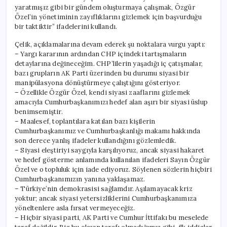
yaratmışız gibi bir gündem oluşturmaya çalışmak, Özgür
Özel’in yönetiminin zayıflıklarını gizlemek için başvurduğu
bir taktiktir” ifadelerini kullandı.
Çelik, açıklamalarına devam ederek şu noktalara vurgu yaptı:
– Yargı kararının ardından CHP içindeki tartışmaların
detaylarına değineceğim. CHP’lilerin yaşadığı iç çatışmalar,
bazı grupların AK Parti üzerinden bu durumu siyasi bir
manipülasyona dönüştürmeye çalıştığını gösteriyor.
– Özellikle Özgür Özel, kendi siyasi zaaflarını gizlemek
amacıyla Cumhurbaşkanımızı hedef alan aşırı bir siyasi üslup
benimsemiştir.
– Maalesef, toplantılara katılan bazı kişilerin
Cumhurbaşkanımız ve Cumhurbaşkanlığı makamı hakkında
son derece yanlış ifadeler kullandığını gözlemledik.
– Siyasi eleştiriyi saygıyla karşılıyoruz, ancak siyasi hakaret
ve hedef gösterme anlamında kullanılan ifadeleri Sayın Özgür
Özel ve o topluluk için iade ediyoruz. Söylenen sözlerin hiçbiri
Cumhurbaşkanımızın yanına yaklaşamaz.
– Türkiye’nin demokrasisi sağlamdır. Aşılamayacak kriz
yoktur; ancak siyasi yetersizliklerini Cumhurbaşkanımıza
yöneltenlere asla fırsat vermeyeceğiz.
– Hiçbir siyasi parti, AK Parti ve Cumhur İttifakı bu meselede