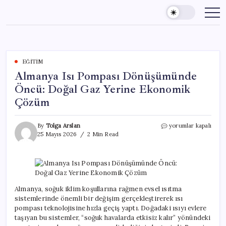
Skip
to
content
EĞITIM
Almanya Isı Pompası Dönüşümünde
Öncü: Doğal Gaz Yerine Ekonomik
Çözüm
Almanya
By
Tolga Arslan
yorumlar kapalı
Isı
25 Mayıs 2026
2 Min Read
Pompası
Dönüşümünde
Öncü:
Doğal
Gaz
Yerine
Almanya, soğuk iklim koşullarına rağmen evsel ısıtma
Ekonomik
sistemlerinde önemli bir değişim gerçekleştirerek ısı
Çözüm
pompası teknolojisine hızla geçiş yaptı. Doğadaki ısıyı evlere
için
taşıyan bu sistemler, “soğuk havalarda etkisiz kalır” yönündeki