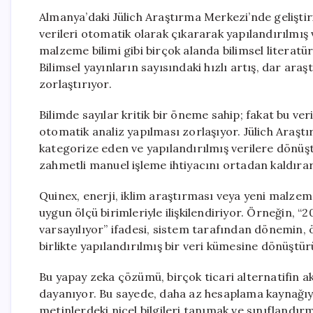
Almanya’daki Jülich Araştırma Merkezi’nde geliştiri
verileri otomatik olarak çıkararak yapılandırılmış v
malzeme bilimi gibi birçok alanda bilimsel literatürün
Bilimsel yayınların sayısındaki hızlı artış, dar ar
zorlaştırıyor.
Bilimde sayılar kritik bir öneme sahip; fakat bu ver
otomatik analiz yapılması zorlaşıyor. Jülich Araştı
kategorize eden ve yapılandırılmış verilere dönüştü
zahmetli manuel işleme ihtiyacını ortadan kaldırara
Quinex, enerji, iklim araştırması veya yeni malzeme
uygun ölçü birimleriyle ilişkilendiriyor. Örneğin, “20
varsayılıyor” ifadesi, sistem tarafından dönemin, 
birlikte yapılandırılmış bir veri kümesine dönüştür
Bu yapay zeka çözümü, birçok ticari alternatifin 
dayanıyor. Bu sayede, daha az hesaplama kaynağıyla 
metinlerdeki nicel bilgileri tanımak ve sınıflandırma