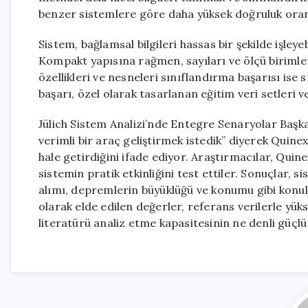
benzer sistemlere göre daha yüksek doğruluk oran
Sistem, bağlamsal bilgileri hassas bir şekilde işleyebi
Kompakt yapısına rağmen, sayıları ve ölçü birimle
özellikleri ve nesneleri sınıflandırma başarısı ise 
başarı, özel olarak tasarlanan eğitim veri setleri 
Jülich Sistem Analizi’nde Entegre Senaryolar Başka
verimli bir araç geliştirmek istedik” diyerek Quinex’i
hale getirdiğini ifade ediyor. Araştırmacılar, Quine
sistemin pratik etkinliğini test ettiler. Sonuçlar, 
alımı, depremlerin büyüklüğü ve konumu gibi konula
olarak elde edilen değerler, referans verilerle yü
literatürü analiz etme kapasitesinin ne denli güçl