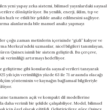
Bir
len yeni yapay zeka sistemi, bilimsel yayınlardaki sayısal
Yapay
erilere dönüştürüyor. Bu yenilik, enerji, iklim, tıp ve
Zeka
 hızlı ve etkili bir şekilde analiz edilmesini sağlıyor.
Çözümü:
aştırma alanlarında bile manuel analiz yapmayı
Quinex
için
iler çoğu zaman metinlerin içerisinde “gizli” kalıyor ve
rma Merkezi’ndeki uzmanlar, nicel bilgileri tanımlayan,
ren Quinex isimli bir sistem geliştirdi. Bu çerçeve,
k verimliliği artırmayı hedefliyor.
 geliştirme gibi konularda sayısal verileri tanıyarak
25 yılı için verimliliğin yüzde 63 ile 71 arasında olacağı
ölçüm yönteminin ve kaynağın bağlamsal bilgileriyle
ülüyor.
aksine tamamen açık ve kompakt dil modellerine
daha verimli bir şekilde çalışabiliyor. Model, bilimsel
k için özel olarak eğitildi. Geliştiricilere göre Quinex,