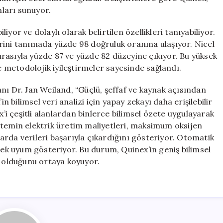
ları sunuyor.
liyor ve dolaylı olarak belirtilen özellikleri tanıyabiliyor.
rini tanımada yüzde 98 doğruluk oranına ulaşıyor. Nicel
sırasıyla yüzde 87 ve yüzde 82 düzeyine çıkıyor. Bu yüksek
ve metodolojik iyileştirmeler sayesinde sağlandı.
nı Dr. Jan Weiland, “Güçlü, şeffaf ve kaynak açısından
n bilimsel veri analizi için yapay zekayı daha erişilebilir
x’i çeşitli alanlardan binlerce bilimsel özete uygulayarak
sistemin elektrik üretim maliyetleri, maksimum oksijen
rda verileri başarıyla çıkardığını gösteriyor. Otomatik
ksek uyum gösteriyor. Bu durum, Quinex’in geniş bilimsel
ü olduğunu ortaya koyuyor.