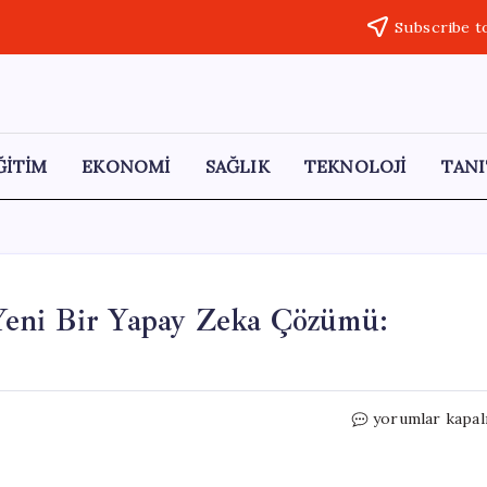
Subscribe t
ĞİTİM
EKONOMİ
SAĞLIK
TEKNOLOJİ
TANI
Yeni Bir Yapay Zeka Çözümü:
Almanya’dan
yorumlar kapal
Bilim
Dünyasına
Yeni