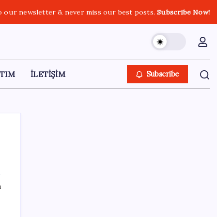
o our newsletter & never miss our best posts.
Subscribe Now!
TIM
İLETİŞİM
Subscribe
SON YAZILAR
ı
Komünist Mao’nun makam aracıydı, bugün
zenginlerin lüks oyuncağı oldu