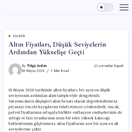
Skip
to
content
HABER
Altın Fiyatları, Düşük Seviyelerin
Ardından Yükselişe Geçti
Altın
By
Tolga Arslan
yorumlar kapalı
Fiyatları,
18 Mayıs 2026
2 Min Read
Düşük
Seviyelerin
Ardından
18 Mayıs 2026 tarihinde altın fiyatları, bir ayın en düşük
Yükselişe
seviyesinin ardından alım talepleriyle dengelendi.
Geçti
için
Yatırımcıların düşüşleri alım fırsatı olarak değerlendirmesi,
piyasayı önceki kayıplarını telafi etmeye yönlendirdi. Ancak,
petrol fiyatlarının artışıyla birlikte enflasyon endişelerinin de
arttığı ve faiz oranlarının uzun bir süre yüksek kalacağı
beklentisinin güçlenmesi, altın fiyatlarını son bir ayın en alt
seviyelerine çekti.