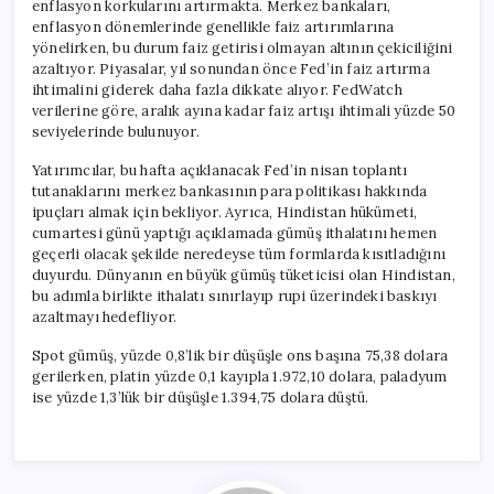
enflasyon korkularını artırmakta. Merkez bankaları,
enflasyon dönemlerinde genellikle faiz artırımlarına
yönelirken, bu durum faiz getirisi olmayan altının çekiciliğini
azaltıyor. Piyasalar, yıl sonundan önce Fed’in faiz artırma
ihtimalini giderek daha fazla dikkate alıyor. FedWatch
verilerine göre, aralık ayına kadar faiz artışı ihtimali yüzde 50
seviyelerinde bulunuyor.
Yatırımcılar, bu hafta açıklanacak Fed’in nisan toplantı
tutanaklarını merkez bankasının para politikası hakkında
ipuçları almak için bekliyor. Ayrıca, Hindistan hükümeti,
cumartesi günü yaptığı açıklamada gümüş ithalatını hemen
geçerli olacak şekilde neredeyse tüm formlarda kısıtladığını
duyurdu. Dünyanın en büyük gümüş tüketicisi olan Hindistan,
bu adımla birlikte ithalatı sınırlayıp rupi üzerindeki baskıyı
azaltmayı hedefliyor.
Spot gümüş, yüzde 0,8’lik bir düşüşle ons başına 75,38 dolara
gerilerken, platin yüzde 0,1 kayıpla 1.972,10 dolara, paladyum
ise yüzde 1,3’lük bir düşüşle 1.394,75 dolara düştü.