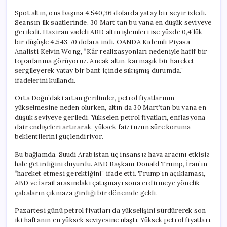
Spot altın, ons başına 4.540,36 dolarda yatay bir seyir izledi.
Seansın ilk saatlerinde, 30 Mart’tan bu yana en düşük seviyeye
geriledi. Haziran vadeli ABD altın işlemleri ise yüzde 0,4’lük
bir düşüşle 4.543,70 dolara indi. OANDA Kıdemli Piyasa
Analisti Kelvin Wong, “Kâr realizasyonları nedeniyle hafif bir
toparlanma görüyoruz. Ancak altın, karmaşık bir hareket
sergileyerek yatay bir bant içinde sıkışmış durumda.”
ifadelerini kullandı.
Orta Doğu’daki artan gerilimler, petrol fiyatlarının
yükselmesine neden olurken, altın da 30 Mart’tan bu yana en
düşük seviyeye geriledi. Yükselen petrol fiyatları, enflasyona
dair endişeleri artırarak, yüksek faizi uzun süre koruma
beklentilerini güçlendiriyor.
Bu bağlamda, Suudi Arabistan üç insansız hava aracını etkisiz
hale getirdiğini duyurdu. ABD Başkanı Donald Trump, İran’ın
“hareket etmesi gerektiğini” ifade etti. Trump’ın açıklaması,
ABD ve İsrail arasındaki çatışmayı sona erdirmeye yönelik
çabaların çıkmaza girdiği bir dönemde geldi.
Pazartesi günü petrol fiyatları da yükselişini sürdürerek son
iki haftanın en yüksek seviyesine ulaştı. Yüksek petrol fiyatları,