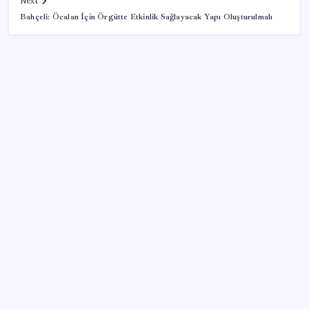
Next
Bahçeli: Öcalan İçin Örgütte Etkinlik Sağlayacak Yapı Oluşturulmalı
SON YAZILAR
Parayla sebze alamayacağız
Citi, üçüncü çeyrek petrol tahminini yükseltti
ABD tarım dışı istihdam verisinde negatif sürpriz
Çıkarılabilir Bataryalı Telefonlar Geri Dönüyor
Fed Başkanı’ndan piyasaları sarsacak mesaj:
Enflasyon artarsa faiz artırımı yeniden masaya