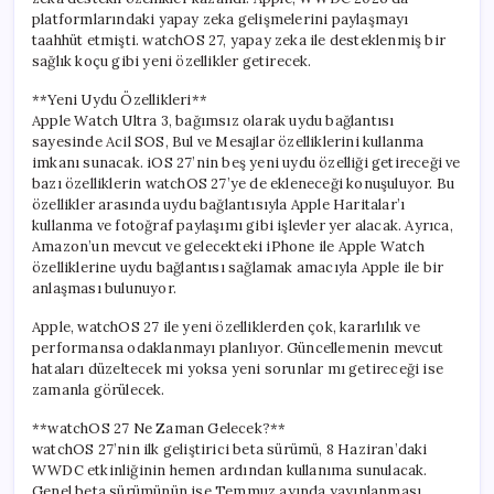
platformlarındaki yapay zeka gelişmelerini paylaşmayı
taahhüt etmişti. watchOS 27, yapay zeka ile desteklenmiş bir
sağlık koçu gibi yeni özellikler getirecek.
**Yeni Uydu Özellikleri**
Apple Watch Ultra 3, bağımsız olarak uydu bağlantısı
sayesinde Acil SOS, Bul ve Mesajlar özelliklerini kullanma
imkanı sunacak. iOS 27’nin beş yeni uydu özelliği getireceği ve
bazı özelliklerin watchOS 27’ye de ekleneceği konuşuluyor. Bu
özellikler arasında uydu bağlantısıyla Apple Haritalar’ı
kullanma ve fotoğraf paylaşımı gibi işlevler yer alacak. Ayrıca,
Amazon’un mevcut ve gelecekteki iPhone ile Apple Watch
özelliklerine uydu bağlantısı sağlamak amacıyla Apple ile bir
anlaşması bulunuyor.
Apple, watchOS 27 ile yeni özelliklerden çok, kararlılık ve
performansa odaklanmayı planlıyor. Güncellemenin mevcut
hataları düzeltecek mi yoksa yeni sorunlar mı getireceği ise
zamanla görülecek.
**watchOS 27 Ne Zaman Gelecek?**
watchOS 27’nin ilk geliştirici beta sürümü, 8 Haziran’daki
WWDC etkinliğinin hemen ardından kullanıma sunulacak.
Genel beta sürümünün ise Temmuz ayında yayınlanması