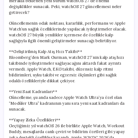
merakla beklenen yeni sürüm watchOS 27 de önemli
değişiklikler sunacak. Peki, watchOS 27 güncellemesi neler
getirecek?
Güncellemenin odak noktası, kararlılık, performans ve Apple
Watch’un sağlık özelliklerinde yapılacak iyileştirmeler olacak.
watchOS 27 büyük yenilikler içermese de özellikle kalp
sağlığıyla ilgili önemli geliştirmeler sunacağı belirtiliyor.
**Geliştirilmiş Kalp Atış Hızı Takibi**
Bloomberg’den Mark Gurman, watchOS 27’nin kalp atış hızı
takibinde iyileştirmeler sağlayacağını aktardı fakat ayrıntı
vermedi. Apple Watch, EKG takibi, düzensiz kalp ritmi
bildirimleri, uyku takibi ve egzersiz ölçümleri gibi sağlık
odaklı özellikleriyle dikkat çekiyor.
**Yeni Saat Kadranları**
Güncelleme, şu anda sadece Apple Watch Ultra’ya özel olan
“Modüler Ultra” kadranının yanı sıra yeni saat kadranları da
sunacak.
**Yapay Zeka Özellikleri**
Geçtiğimiz yıl watchOS 26 ile birlikte Apple Watch, Workout
Buddy, mesajlarda canlı çeviri ve bildirim özetleri gibi yapay
zeka destekli özellikler kazandı. Apple, WWDC 2026’da