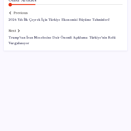
Previous
2026 Yılı İlk Çeyrek İçin Türkiye Ekonomisi Büyüme Tahminleri!
Next
Trump’tan İran Meselesine Dair Önemli Açıklama: Türkiye’nin Rolü
Vurgulanıyor
SON YAZILAR
Parayla sebze alamayacağız
Citi, üçüncü çeyrek petrol tahminini yükseltti