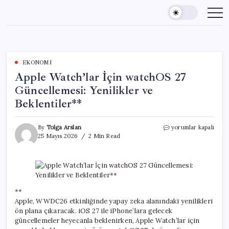
Skip
to
content
EKONOMI
Apple Watch’lar İçin watchOS 27
Güncellemesi: Yenilikler ve
Beklentiler**
Apple
By
Tolga Arslan
yorumlar kapalı
Watch’lar
25 Mayıs 2026
2 Min Read
İçin
watchOS
27
Güncellemesi:
Yenilikler
ve
**
Beklentiler**
Apple, WWDC26 etkinliğinde yapay zeka alanındaki yenilikleri
için
ön plana çıkaracak. iOS 27 ile iPhone’lara gelecek
güncellemeler heyecanla beklenirken, Apple Watch’lar için