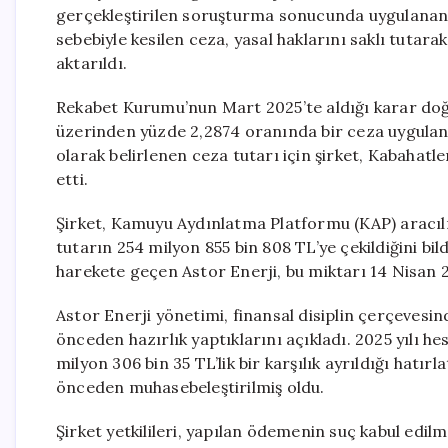
gerçekleştirilen soruşturma sonucunda uygulanan id
sebebiyle kesilen ceza, yasal haklarını saklı tuta
aktarıldı.
Rekabet Kurumu’nun Mart 2025’te aldığı karar doğru
üzerinden yüzde 2,2874 oranında bir ceza uygula
olarak belirlenen ceza tutarı için şirket, Kabahat
etti.
Şirket, Kamuyu Aydınlatma Platformu (KAP) aracılığ
tutarın 254 milyon 855 bin 808 TL’ye çekildiğini bi
harekete geçen Astor Enerji, bu miktarı 14 Nisan 2
Astor Enerji yönetimi, finansal disiplin çerçevesin
önceden hazırlık yaptıklarını açıkladı. 2025 yılı h
milyon 306 bin 35 TL’lik bir karşılık ayrıldığı hatır
önceden muhasebeleştirilmiş oldu.
Şirket yetkilileri, yapılan ödemenin suç kabul edil