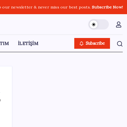
o our newsletter & never miss our best posts.
Subscribe Now!
TIM
İLETİŞİM
Subscribe
ı
SON YAZILAR
Türkiye’de Temmuz Ayında En Çok Satılan
Sıfır Otomobiller Belli Oldu