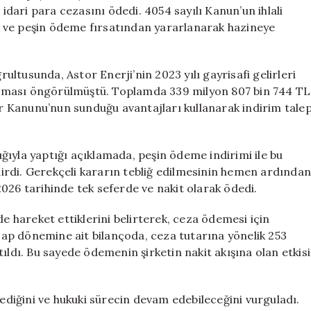
Milyon
ari para cezasını ödedi. 4054 sayılı Kanun’un ihlali
Lira
rak ve peşin ödeme fırsatından yararlanarak hazineye
Ceza
Ödedi
için
ltusunda, Astor Enerji’nin 2023 yılı gayrisafi gelirleri
nması öngörülmüştü. Toplamda 339 milyon 807 bin 744 TL
ler Kanunu’nun sunduğu avantajları kullanarak indirim tale
ıyla yaptığı açıklamada, peşin ödeme indirimi ile bu
ldirdi. Gerekçeli kararın tebliğ edilmesinin hemen ardında
026 tarihinde tek seferde ve nakit olarak ödedi.
de hareket ettiklerini belirterek, ceza ödemesi için
esap dönemine ait bilançoda, ceza tutarına yönelik 253
latıldı. Bu sayede ödemenin şirketin nakit akışına olan etkisi
mediğini ve hukuki sürecin devam edebileceğini vurguladı.