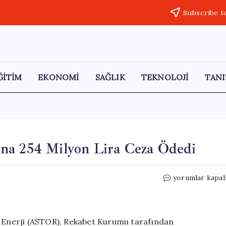
Subscribe t
ĞİTİM
EKONOMİ
SAĞLIK
TEKNOLOJİ
TANI
na 254 Milyon Lira Ceza Ödedi
Astor
yorumlar kapal
Enerji,
Rekabet
Kurumu’na
254
or Enerji (ASTOR), Rekabet Kurumu tarafından