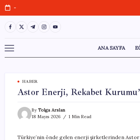
Skip
-
to
content
https://www.facebook.com/
https://twitter.com/
https://t.me/
https://www.instagram.com/
https://youtube.com/
ANA SAYFA
E
HABER
Astor Enerji, Rekabet Kurumu’
By
Tolga Arslan
18 Mayıs 2026
1 Min Read
Türkiye’nin önde gelen enerji şirketlerinden Ast