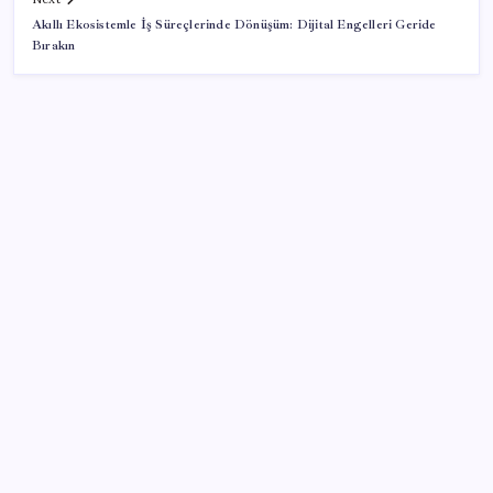
Akıllı Ekosistemle İş Süreçlerinde Dönüşüm: Dijital Engelleri Geride
Bırakın
SON YAZILAR
Türkiye’de Temmuz Ayında En Çok Satılan Sıfır
Otomobiller Belli Oldu
ABD’de gümrük vergisi krizi yargıya taşındı: 25
eyaletten Trump yönetimine dev dava
MacBook Air Zamlanabilir – RAM Krizi Büyüyor
Samanyolu’nda 170 milyon kara delik olabilir