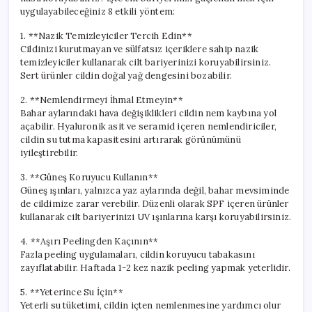
için
uygulayabileceğiniz 8 etkili yöntem:
1. **Nazik Temizleyiciler Tercih Edin**
Cildinizi kurutmayan ve sülfatsız içeriklere sahip nazik
temizleyiciler kullanarak cilt bariyerinizi koruyabilirsiniz.
Sert ürünler cildin doğal yağ dengesini bozabilir.
2. **Nemlendirmeyi İhmal Etmeyin**
Bahar aylarındaki hava değişiklikleri cildin nem kaybına yol
açabilir. Hyaluronik asit ve seramid içeren nemlendiriciler,
cildin su tutma kapasitesini artırarak görünümünü
iyileştirebilir.
3. **Güneş Koruyucu Kullanın**
Güneş ışınları, yalnızca yaz aylarında değil, bahar mevsiminde
de cildimize zarar verebilir. Düzenli olarak SPF içeren ürünler
kullanarak cilt bariyerinizi UV ışınlarına karşı koruyabilirsiniz.
4. **Aşırı Peelingden Kaçının**
Fazla peeling uygulamaları, cildin koruyucu tabakasını
zayıflatabilir. Haftada 1-2 kez nazik peeling yapmak yeterlidir.
5. **Yeterince Su İçin**
Yeterli su tüketimi, cildin içten nemlenmesine yardımcı olur