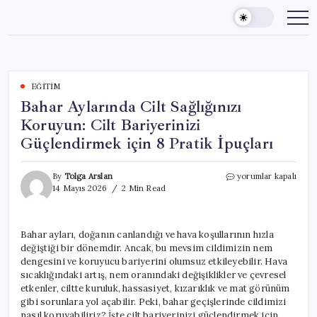
Skip
to
content
EĞITIM
Bahar Aylarında Cilt Sağlığınızı
Koruyun: Cilt Bariyerinizi
Güçlendirmek için 8 Pratik İpuçları
Bahar
By
Tolga Arslan
yorumlar kapalı
Aylarında
14 Mayıs 2026
2 Min Read
Cilt
Sağlığınızı
Koruyun:
Bahar ayları, doğanın canlandığı ve hava koşullarının hızla
Cilt
değiştiği bir dönemdir. Ancak, bu mevsim cildimizin nem
Bariyerinizi
Güçlendirmek
dengesini ve koruyucu bariyerini olumsuz etkileyebilir. Hava
için
sıcaklığındaki artış, nem oranındaki değişiklikler ve çevresel
8
etkenler, ciltte kuruluk, hassasiyet, kızarıklık ve mat görünüm
Pratik
gibi sorunlara yol açabilir. Peki, bahar geçişlerinde cildimizi
İpuçları
nasıl koruyabiliriz? İşte cilt bariyerinizi güçlendirmek için