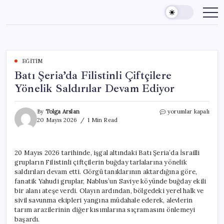
Skip
to
content
EĞITIM
Batı Şeria’da Filistinli Çiftçilere
Yönelik Saldırılar Devam Ediyor
Batı
By
Tolga Arslan
yorumlar kapalı
Şeria’da
20 Mayıs 2026
1 Min Read
Filistinli
Çiftçilere
Yönelik
20 Mayıs 2026 tarihinde, işgal altındaki Batı Şeria’da İsrailli
Saldırılar
grupların Filistinli çiftçilerin buğday tarlalarına yönelik
Devam
Ediyor
saldırıları devam etti. Görgü tanıklarının aktardığına göre,
için
fanatik Yahudi gruplar, Nablus’un Saviye köyünde buğday ekili
bir alanı ateşe verdi. Olayın ardından, bölgedeki yerel halk ve
sivil savunma ekipleri yangına müdahale ederek, alevlerin
tarım arazilerinin diğer kısımlarına sıçramasını önlemeyi
başardı.