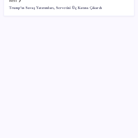
Next
Trump’ın Savaş Yatırımları, Servetini Üç Katına Çıkardı
SON YAZILAR
Türkiye’de Temmuz Ayında En Çok Satılan Sıfır
Otomobiller Belli Oldu
ABD’de gümrük vergisi krizi yargıya taşındı: 25
eyaletten Trump yönetimine dev dava
MacBook Air Zamlanabilir – RAM Krizi Büyüyor
Samanyolu’nda 170 milyon kara delik olabilir