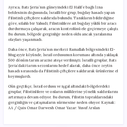
Ayrıca, Batı Şeria’nın güneyindeki El Halil’e bağlı İzna
beldesinin doğusunda, İsrailli bir grup, buğday hasadı yapan
Filistinli çiftçilere saldırıda bulundu. Tanıkların bildirdiğine
göre, silahlı bir Yahudi, Filistinlilere ait buğday yüklü bir aracı
durdurmaya çalışarak, aracın kontrolünü ele geçirmeye çalıştı.
Bu durum, bölgede gerginliğe neden oldu ancak yaralanma
olayları yaşanmadı.
Daha önce, Batı Şeria’nın merkezi Ramallah bölgesindeki El-
Mugayyir köyünde, İsrail ordusunun koruması altında yaklaşık
500 dönüm tarım arazisi ateşe verilmişti. İsrailli gruplar, Batı
Şeria’daki tarım sezonlarını hedef alarak, daha önce zeytin
hasadı sırasında da Filistinli çiftçilere saldırarak ürünlerine el
koymuşlardı.
Gün geçtikçe, İsrail ordusu ve işgal altındaki bölgelerdeki
gruplar, Filistinlilere ve onların mülklerine yönelik saldırılarını
artırmaya devam ediyor. Bu durum, Filistin topraklarındaki
gerginliğin ve çatışmaların sürmesine neden oluyor. Kaynak:
AA / Qais Omar Darwesh Omar Yazar: Yusuf Arslan