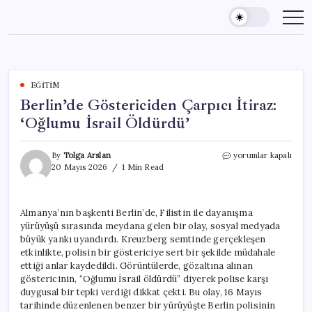
Skip
to
content
EĞITIM
Berlin’de Göstericiden Çarpıcı İtiraz:
‘Oğlumu İsrail Öldürdü’
Berlin’de
By
Tolga Arslan
yorumlar kapalı
Göstericiden
20 Mayıs 2026
1 Min Read
Çarpıcı
İtiraz:
‘Oğlumu
Almanya’nın başkenti Berlin’de, Filistin ile dayanışma
İsrail
yürüyüşü sırasında meydana gelen bir olay, sosyal medyada
Öldürdü’
için
büyük yankı uyandırdı. Kreuzberg semtinde gerçekleşen
etkinlikte, polisin bir göstericiye sert bir şekilde müdahale
ettiği anlar kaydedildi. Görüntülerde, gözaltına alınan
göstericinin, “Oğlumu İsrail öldürdü” diyerek polise karşı
duygusal bir tepki verdiği dikkat çekti. Bu olay, 16 Mayıs
tarihinde düzenlenen benzer bir yürüyüşte Berlin polisinin