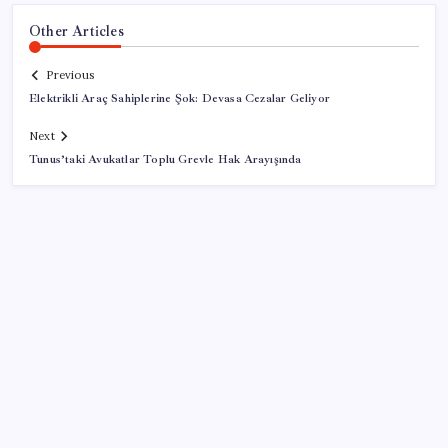
Other Articles
Previous
Elektrikli Araç Sahiplerine Şok: Devasa Cezalar Geliyor
Next
Tunus’taki Avukatlar Toplu Grevle Hak Arayışında
SON YAZILAR
Parayla sebze alamayacağız