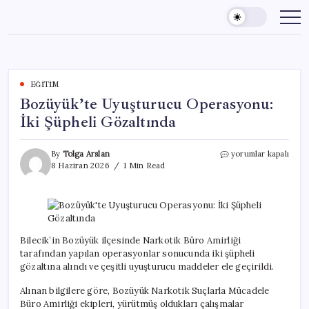
Skip
to
content
EĞITIM
Bozüyük’te Uyuşturucu Operasyonu:
İki Şüpheli Gözaltında
Bozüyük’te
By
Tolga Arslan
yorumlar kapalı
Uyuşturucu
8 Haziran 2026
1 Min Read
Operasyonu:
İki
Şüpheli
Gözaltında
için
Bilecik’in Bozüyük ilçesinde Narkotik Büro Amirliği
tarafından yapılan operasyonlar sonucunda iki şüpheli
gözaltına alındı ve çeşitli uyuşturucu maddeler ele geçirildi.
Alınan bilgilere göre, Bozüyük Narkotik Suçlarla Mücadele
Büro Amirliği ekipleri, yürütmüş oldukları çalışmalar