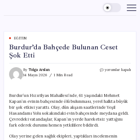
Skip
to
content
EĞITIM
Burdur’da Bahçede Bulunan Ceset
Şok Etti
Burdur’da
By
Tolga Arslan
yorumlar kapalı
Bahçede
14 Mayıs 2026
1 Min Read
Bulunan
Ceset
Şok
Burdur’un Hızırilyas Mahallesi’nde, 61 yaşındaki Mehmet
Etti
Kapan’ın evinin bahçesinde ölü bulunması, yerel halkta büyük
için
bir şok etkisi yarattı. Olay, dün akşam saatlerinde Yeşil
Hasandamı Yolu sokakındaki evin bahçesinde meydana geldi.
Çevredeki vatandaşlar, Kapan’ın yerde hareketsiz yattığını
fark ederek durumu hemen yetkililere bildirdi.
Olay yerine gelen sağlık ekipleri, yaptıkları incelemenin