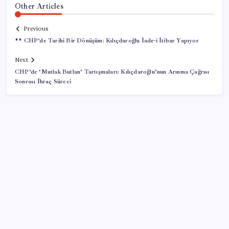
Other Articles
Previous
** CHP’de Tarihi Bir Dönüşüm: Kılıçdaroğlu İade-i İtibar Yapıyor
Next
CHP’de ‘Mutlak Butlan’ Tartışmaları: Kılıçdaroğlu’nun Arınma Çağrısı
Sonrası İhraç Süreci
SON YAZILAR
Parayla sebze alamayacağız