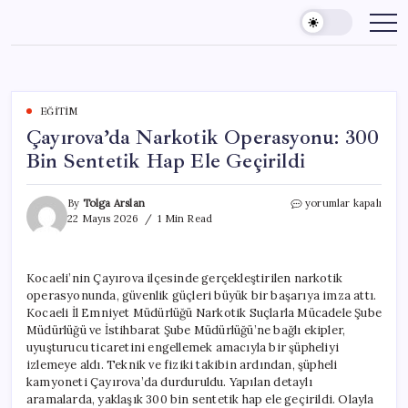
Skip
to
content
EĞITIM
Çayırova’da Narkotik Operasyonu: 300
Bin Sentetik Hap Ele Geçirildi
Çayırova’da
By
Tolga Arslan
yorumlar kapalı
Narkotik
22 Mayıs 2026
1 Min Read
Operasyonu:
300
Bin
Kocaeli’nin Çayırova ilçesinde gerçekleştirilen narkotik
Sentetik
operasyonunda, güvenlik güçleri büyük bir başarıya imza attı.
Hap
Ele
Kocaeli İl Emniyet Müdürlüğü Narkotik Suçlarla Mücadele Şube
Geçirildi
Müdürlüğü ve İstihbarat Şube Müdürlüğü’ne bağlı ekipler,
için
uyuşturucu ticaretini engellemek amacıyla bir şüpheliyi
izlemeye aldı. Teknik ve fiziki takibin ardından, şüpheli
kamyoneti Çayırova’da durduruldu. Yapılan detaylı
aramalarda, yaklaşık 300 bin sentetik hap ele geçirildi. Olayla