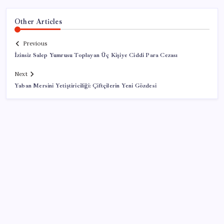
Other Articles
Previous
İzinsiz Salep Yumrusu Toplayan Üç Kişiye Ciddi Para Cezası
Next
Yaban Mersini Yetiştiriciliği: Çiftçilerin Yeni Gözdesi
SON YAZILAR
Parayla sebze alamayacağız