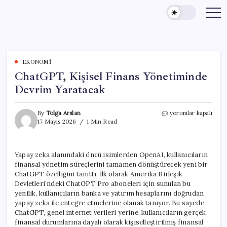
Skip
to
content
EKONOMI
ChatGPT, Kişisel Finans Yönetiminde
Devrim Yaratacak
ChatGPT,
By
Tolga Arslan
yorumlar kapalı
Kişisel
17 Mayıs 2026
1 Min Read
Finans
Yönetiminde
Devrim
Yapay zeka alanındaki öncü isimlerden OpenAI, kullanıcıların
Yaratacak
finansal yönetim süreçlerini tamamen dönüştürecek yeni bir
için
ChatGPT özelliğini tanıttı. İlk olarak Amerika Birleşik
Devletleri’ndeki ChatGPT Pro aboneleri için sunulan bu
yenilik, kullanıcıların banka ve yatırım hesaplarını doğrudan
yapay zeka ile entegre etmelerine olanak tanıyor. Bu sayede
ChatGPT, genel internet verileri yerine, kullanıcıların gerçek
finansal durumlarına dayalı olarak kişiselleştirilmiş finansal