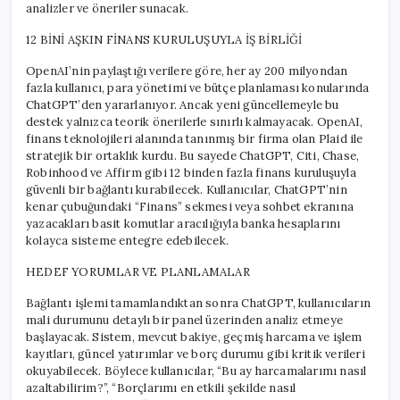
analizler ve öneriler sunacak.
12 BİNİ AŞKIN FİNANS KURULUŞUYLA İŞ BİRLİĞİ
OpenAI’nin paylaştığı verilere göre, her ay 200 milyondan
fazla kullanıcı, para yönetimi ve bütçe planlaması konularında
ChatGPT’den yararlanıyor. Ancak yeni güncellemeyle bu
destek yalnızca teorik önerilerle sınırlı kalmayacak. OpenAI,
finans teknolojileri alanında tanınmış bir firma olan Plaid ile
stratejik bir ortaklık kurdu. Bu sayede ChatGPT, Citi, Chase,
Robinhood ve Affirm gibi 12 binden fazla finans kuruluşuyla
güvenli bir bağlantı kurabilecek. Kullanıcılar, ChatGPT’nin
kenar çubuğundaki “Finans” sekmesi veya sohbet ekranına
yazacakları basit komutlar aracılığıyla banka hesaplarını
kolayca sisteme entegre edebilecek.
HEDEF YORUMLAR VE PLANLAMALAR
Bağlantı işlemi tamamlandıktan sonra ChatGPT, kullanıcıların
mali durumunu detaylı bir panel üzerinden analiz etmeye
başlayacak. Sistem, mevcut bakiye, geçmiş harcama ve işlem
kayıtları, güncel yatırımlar ve borç durumu gibi kritik verileri
okuyabilecek. Böylece kullanıcılar, “Bu ay harcamalarımı nasıl
azaltabilirim?”, “Borçlarımı en etkili şekilde nasıl