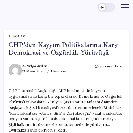
Skip
to
content
EĞITIM
CHP’den Kayyım Politikalarına Karşı
Demokrasi ve Özgürlük Yürüyüşü
CHP’den
By
Tolga Arslan
yorumlar kapalı
Kayyım
13 Mayıs 2026
1 Min Read
Politikalarına
Karşı
Demokrasi
CHP İstanbul İl Başkanlığı, AKP hükümetinin kayyım
ve
uygulamalarına karşı bir tepki olarak ‘Demokrasi ve Özgürlük
Özgürlük
Yürüyüşü
Yürüyüşü’nü başlattı. Yürüyüş, Şişli Atatürk Müzesi önünden
için
başlayarak Şişli Belediyesi’ne kadar devam edecek. Etkinlikte,
“Kent lokantası yetmez, Şişli’yi geri alacağız” yazılı pankartlar
taşıyan vatandaşlar, “Gasbedilen haklarımız için buradayız.
Şişli halkının iradesine el kondu, bu nedenle yürüyoruz.
Oyumuza sahip çıkıyoruz” dedi.