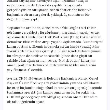
Ankara Büyükşehir Belediye Başkanı Mansur Yavaş’ın
organizasyonu ile Ankara’da yapıldı. İki aşamada
gerçekleştirilen buluşmada, sabah saatlerinde belediye
başkanları bir araya gelerek yaklaşık üç saat süren bir
değerlendirme yaptı.
Toplantının ardından, Genel Merkez’de Özgür Özel ile bir
görüşme gerçekleşti. Bu görüşmenin ardından yapılan ortak
açıklamada, Cumhuriyet Halk Partisi’nin (CHP) köklü tarihi ve
demokrasideki rolüne vurgu yapıldı. Açıklamada, “Cumhuriyeti
kuran partimiz, ülkemizin demokrasi tarihinde yaşadığı tüm
zorluklardan başarıyla çıkmıştır. Bugün içinde bulunduğumuz
bu süreçten de birlik ve beraberlik içinde daha güçlü bir
şekilde çıkacağımıza inanıyoruz. ‘Mutlak butlan’ kararının
amacı, partimizi bölmek ve milletimizin iktidar umutlarını
zayıflatmaktır” denildi.
Ayrıca, CHP’li Büyükşehir Belediye Başkanları olarak, Genel
Başkan Özgür Özel ve parti yönetiminin yanında olduklarını
belirten başkanlar, olağanüstü kurultayın en geç 45 gün içinde
toplanması gerektiğini kamuoyuna duyurdu. Bu açıklama,
CHP’nin geleceği ve parti birliği açısından önemli bir adım
olarak değerlendiriliyor.