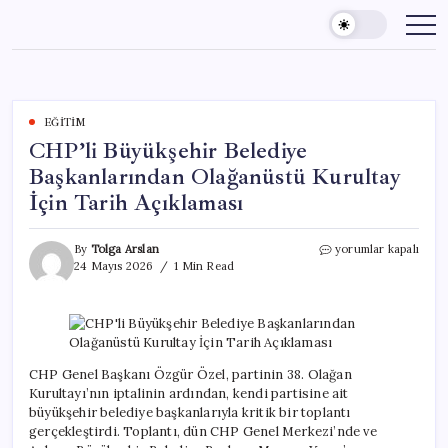
Skip
to
content
EĞITIM
CHP’li Büyükşehir Belediye
Başkanlarından Olağanüstü Kurultay
İçin Tarih Açıklaması
CHP’li
By
Tolga Arslan
yorumlar kapalı
Büyükşehir
24 Mayıs 2026
1 Min Read
Belediye
Başkanlarından
Olağanüstü
Kurultay
İçin
Tarih
CHP Genel Başkanı Özgür Özel, partinin 38. Olağan
Açıklaması
Kurultayı’nın iptalinin ardından, kendi partisine ait
için
büyükşehir belediye başkanlarıyla kritik bir toplantı
gerçekleştirdi. Toplantı, dün CHP Genel Merkezi’nde ve