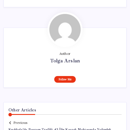
Author
Tolga Arslan
Follow Me
Other Articles
Previous
Kırıkkale’de Bayram Trafiği: 43 İlin Kavşak Noktasında Yoğunluk