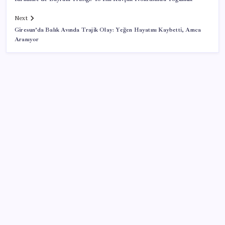
Next
Giresun’da Balık Avında Trajik Olay: Yeğen Hayatını Kaybetti, Amca
Aranıyor
SON YAZILAR
8 günün bilançosu açıklandı… O sınıra yaklaştı: İşte
YENİ Parti’ye bağış kampanyasında son durum
Bakan Şimşek’ten “Milletimizle Çeyrek Asır, Türkiye
Geleceğe Hazır” paylaşımı