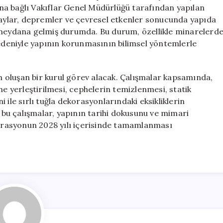
Başlıyor
ı’na bağlı Vakıflar Genel Müdürlüğü tarafından yapılan
için
olaylar, depremler ve çevresel etkenler sonucunda yapıda
ı meydana gelmiş durumda. Bu durum, özellikle minarelerd
deniyle yapının korunmasının bilimsel yöntemlerle
 oluşan bir kurul görev alacak. Çalışmalar kapsamında,
ne yerleştirilmesi, cephelerin temizlenmesi, statik
 ile sırlı tuğla dekorasyonlarındaki eksikliklerin
m bu çalışmalar, yapının tarihi dokusunu ve mimari
storasyonun 2028 yılı içerisinde tamamlanması