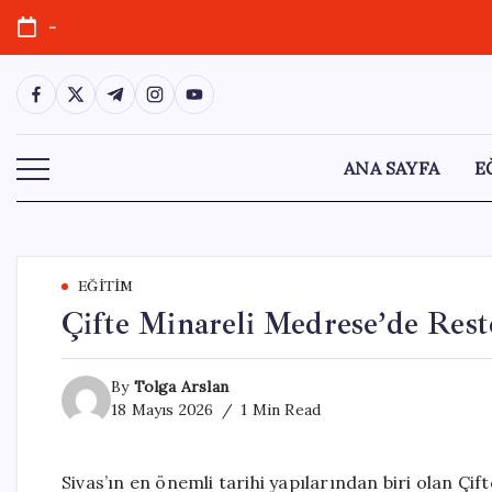
Skip
-
to
content
https://www.facebook.com/
https://twitter.com/
https://t.me/
https://www.instagram.com/
https://youtube.com/
ANA SAYFA
E
EĞITIM
Çifte Minareli Medrese’de Rest
By
Tolga Arslan
18 Mayıs 2026
1 Min Read
Sivas’ın en önemli tarihi yapılarından biri olan Ç