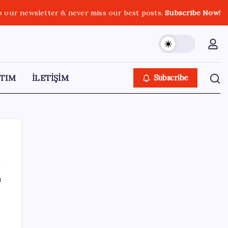
o our newsletter & never miss our best posts.
Subscribe Now!
TIM
İLETİŞİM
Subscribe
ı
SON YAZILAR
Türkiye’de Temmuz Ayında En Çok Satılan
Sıfır Otomobiller Belli Oldu