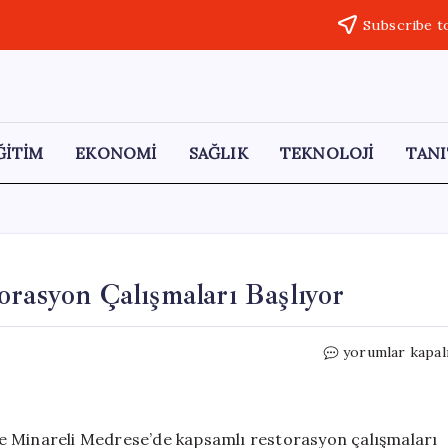
Subscribe t
ĞİTİM
EKONOMİ
SAĞLIK
TEKNOLOJİ
TANI
orasyon Çalışmaları Başlıyor
Çifte
yorumlar kapal
Minareli
Medrese’de
Restorasyon
Çalışmaları
ifte Minareli Medrese’de kapsamlı restorasyon çalışmaları