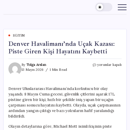
Skip
to
content
EĞITIM
Denver Havalimanı’nda Uçak Kazası:
Piste Giren Kişi Hayatını Kaybetti
Denver
By
Tolga Arslan
yorumlar kapalı
Havalimanı’nda
13 Mayıs 2026
1 Min Read
Uçak
Kazası:
Piste
Denver Uluslararası Havalimanı’nda korkutucu bir olay
Giren
yaşandı. 8 Mayıs Cuma gecesi, güvenlik çitlerini aşarak 17L
Kişi
Hayatını
pistine giren bir kişi, hızlı bir şekilde iniş yapan bir uçağın
Kaybetti
çarpması sonucu hayatını kaybetti. Olayda, uçak çarpmasının
için
ardından yangın çıktığı ve bazı yolcuların hafif yaralandığı
bildirildi.
Olayın detaylarına göre, Michael Mott isimli kişinin piste