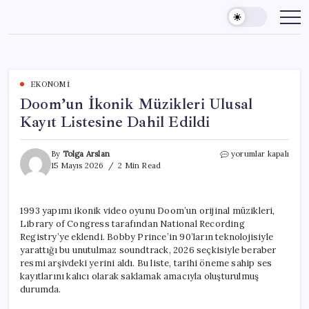
Skip
to
content
EKONOMI
Doom’un İkonik Müzikleri Ulusal
Kayıt Listesine Dahil Edildi
Doom’un
By
Tolga Arslan
yorumlar kapalı
İkonik
15 Mayıs 2026
2 Min Read
Müzikleri
Ulusal
Kayıt
1993 yapımı ikonik video oyunu Doom’un orijinal müzikleri,
Listesine
Library of Congress tarafından National Recording
Dahil
Edildi
Registry’ye eklendi. Bobby Prince’in 90’ların teknolojisiyle
için
yarattığı bu unutulmaz soundtrack, 2026 seçkisiyle beraber
resmi arşivdeki yerini aldı. Bu liste, tarihi öneme sahip ses
kayıtlarını kalıcı olarak saklamak amacıyla oluşturulmuş
durumda.