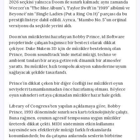
2026 seçkisi yalnızca Doom ile sınırlı kalmadı; aynı zamanda
Weezer’ın “The Blue Album”ı, Taylor Swift’in “1989” albümü ve
Beyoncé’nin “Single Ladies (Put a Ring On It)” parçası da bu
prestijli listeye dahil edildi. Ayrıca, “Mambo No. 5″un orijinal
versiyonu da seçkide yerini aldı.
Doom’un müziklerini hazırlayan Bobby Prince, id Software
projelerinde çalışan bağımsız bir besteci olarak dikkat
çekiyor. Duke Nukem 3D için de müzikler bestelemiş olan
Prince, Doom soundtrack’inde metal müziği, techno ve
ambient tınıları bir araya getirerek dinamik bir atmosfer
yarattı. Bu müzikler, hızlı tempolu aksiyon sahnelerine uyum
sağlayacak şekilde tasarlandı.
Prince’in dikkat çeken bir diğer özelliği ise müzikleri oyun
seviyeleri tamamlanmadan önce hazırlamış olması. Böylece
oyun sahneleri ortaya çıkmadan müzikler hazır hale geldi.
Library of Congress’ten yapılan açıklamaya göre, Bobby
Prince, 1993 döneminde sınırlı ses kartı teknolojisiyle çalıştı.
Buna rağmen, oyunun agresif temposuna uygun müzikler
üreterek dikkat çekti. MIDI sisteminin etkin kullanımı
sayesinde ses efektleriyle müziği farklı frekanslarda
konumlandırdı; bu da çatışma anlarında seslerin birbirine