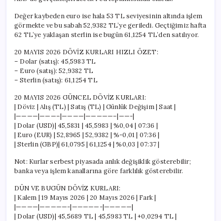
Değer kaybeden euro ise hala 53 TL seviyesinin altında işlem
görmekte ve bu sabah 52,9382 TL’ye geriledi. Geçtiğimiz hafta
62 TL’ye yaklaşan sterlin ise bugün 61,1254 TL’den satılıyor.
20 MAYIS 2026 DÖVİZ KURLARI HIZLI ÖZET:
– Dolar (satış): 45,5983 TL
– Euro (satış): 52,9382 TL
– Sterlin (satış): 61,1254 TL
20 MAYIS 2026 GÜNCEL DÖVİZ KURLARI:
| Döviz | Alış (TL) | Satış (TL) | Günlük Değişim | Saat |
|————|———–|————|—————–|——-|
| Dolar (USD)| 45,5831 | 45,5983 | %0,04 | 07:36 |
| Euro (EUR) | 52,8965 | 52,9382 | %-0,01 | 07:36 |
| Sterlin (GBP)| 61,0795 | 61,1254 | %0,03 | 07:37 |
Not: Kurlar serbest piyasada anlık değişiklik gösterebilir;
banka veya işlem kanallarına göre farklılık gösterebilir.
DÜN VE BUGÜN DÖVİZ KURLARI:
| Kalem | 19 Mayıs 2026 | 20 Mayıs 2026 | Fark |
|————|—————-|—————-|—————|
| Dolar (USD)| 45,5689 TL | 45,5983 TL | +0,0294 TL |