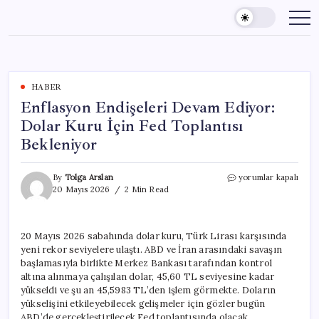
Skip
to
content
HABER
Enflasyon Endişeleri Devam Ediyor:
Dolar Kuru İçin Fed Toplantısı
Bekleniyor
Enflasyon
By
Tolga Arslan
yorumlar kapalı
Endişeleri
20 Mayıs 2026
2 Min Read
Devam
Ediyor:
Dolar
20 Mayıs 2026 sabahında dolar kuru, Türk Lirası karşısında
Kuru
yeni rekor seviyelere ulaştı. ABD ve İran arasındaki savaşın
İçin
Fed
başlamasıyla birlikte Merkez Bankası tarafından kontrol
Toplantısı
altına alınmaya çalışılan dolar, 45,60 TL seviyesine kadar
Bekleniyor
yükseldi ve şu an 45,5983 TL’den işlem görmekte. Doların
için
yükselişini etkileyebilecek gelişmeler için gözler bugün
ABD’de gerçekleştirilecek Fed toplantısında olacak.