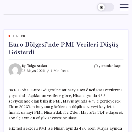
Skip
to
content
HABER
Euro Bölgesi’nde PMI Verileri Düşüş
Gösterdi
Euro
By
Tolga Arslan
yorumlar kapalı
Bölgesi’nde
22 Mayıs 2026
1 Min Read
PMI
Verileri
Düşüş
S&P Global, Euro Bölgesi’ne ait Mayıs ayı öncü PMI verilerini
Gösterdi
yayımladı. Açıklanan verilere göre, Nisan ayında 48,8
için
seviyesinde olan bileşik PMI, Mayıs ayında 47,5’e gerileyerek
Ekim 2023’ten bu yana görülen en düşük seviyeyi kaydetti.
İmalat sanayi PMI, Nisan’daki 52,2’den Mayıs’ta 51,4’e düşerek
son üç ayın en düşük seviyesine ulaştı.
Hizmet sektörü PMI ise Nisan ayında 47,6 iken, Mayıs ayında