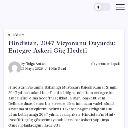
Skip
to
content
EĞITIM
Hindistan, 2047 Vizyonunu Duyurdu:
Entegre Askeri Güç Hedefi
Hindistan,
By
Tolga Arslan
yorumlar kapalı
2047
13 Mayıs 2026
1 Min Read
Vizyonunu
Duyurdu:
Entegre
Hindistan Savunma Bakanlığı Müsteşarı Rajesh Kumar Singh,
Askeri
2047 yılına kadar Hint-Pasifik bölgesinde “tam entegre bir
Güç
Hedefi
askeri güç” olma hedefini açıkladı. Singh, başkent Yeni
için
Delhi’de düzenlenen bir zirvede, ülkesinin uzun vadeli ulusal
savunma stratejilerini belirtti. Ülkenin bağımsızlığının 100.
yılını kutlayacağı 2047 yılına yaklaşırken, Hindistan’ın Hint-
Pasifik’te güç gösterimi yapabilecek bir askeri yapı inşa
etmeyi planladığını ifade etti.