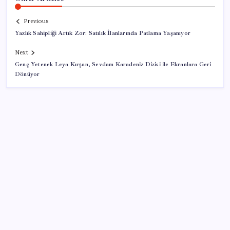
Previous
Yazlık Sahipliği Artık Zor: Satılık İlanlarında Patlama Yaşanıyor
Next
Genç Yetenek Leya Kırşan, Sevdam Karadeniz Dizisi ile Ekranlara Geri
Dönüyor
SON YAZILAR
Parayla sebze alamayacağız
Citi, üçüncü çeyrek petrol tahminini yükseltti