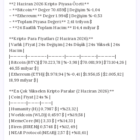
**2 Haziran 2026 Kripto Piyasa Özeti:**
– **Bitcoin:** Değer 70.659$ | Değişim %-1,04
– **Ethereum:** Değer 1.994$ | Değişim %-0,53
– **Toplam Piyasa Değeri:** 2,41 trilyon $
– **24 Saatlik Toplam Hacim:** 114,4 milyar $
**Kripto Para Fiyatları (2 Haziran 2026):**
| Varlık | Fiyat | 24s Değişim | 24s Düşük | 24s Yüksek | 24s
Hacim |
|————-|—————–|————–|————|————-|—————|
| Bitcoin (BTC)| $70.223,78 | %-3,98 | $70.081,99 | $73.104,26 |
46,55 milyar $ |
| Ethereum (ETH)| $1.978,94 | %-0,41 | $1.956,15 | $2.005,82 |
18,99 milyar $ |
**En Çok Yükselen Kripto Paralar (2 Haziran 2026):**
| Coin | Fiyat | 24s % |
|————–|———-|———|
| Humanity (H) | 0,7987 $ | +%23,32 |
| Worldcoin (WLD)| 0,4597 $ | +%19,58 |
| MemeCore (M) | 3,33 $ | +%14,33 |
| Siren (SIREN)| 0,5748 $ | +%12,49 |
| NEAR Protocol (NEAR)| 2,57 $ | +%11,61 |