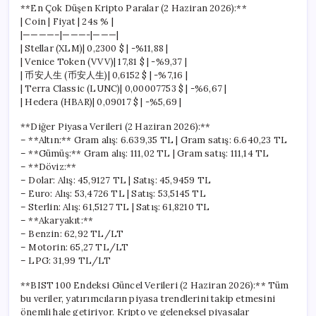
**En Çok Düşen Kripto Paralar (2 Haziran 2026):**
| Coin | Fiyat | 24s % |
|————–|———-|———|
| Stellar (XLM)| 0,2300 $ | -%11,88 |
| Venice Token (VVV)| 17,81 $ | -%9,37 |
| 币安人生 (币安人生)| 0,6152 $ | -%7,16 |
| Terra Classic (LUNC)| 0,00007753 $ | -%6,67 |
| Hedera (HBAR)| 0,09017 $ | -%5,69 |
**Diğer Piyasa Verileri (2 Haziran 2026):**
– **Altın:** Gram alış: 6.639,35 TL | Gram satış: 6.640,23 TL
– **Gümüş:** Gram alış: 111,02 TL | Gram satış: 111,14 TL
– **Döviz:**
– Dolar: Alış: 45,9127 TL | Satış: 45,9459 TL
– Euro: Alış: 53,4726 TL | Satış: 53,5145 TL
– Sterlin: Alış: 61,5127 TL | Satış: 61,8210 TL
– **Akaryakıt:**
– Benzin: 62,92 TL/LT
– Motorin: 65,27 TL/LT
– LPG: 31,99 TL/LT
**BIST 100 Endeksi Güncel Verileri (2 Haziran 2026):** Tüm
bu veriler, yatırımcıların piyasa trendlerini takip etmesini
önemli hale getiriyor. Kripto ve geleneksel piyasalar