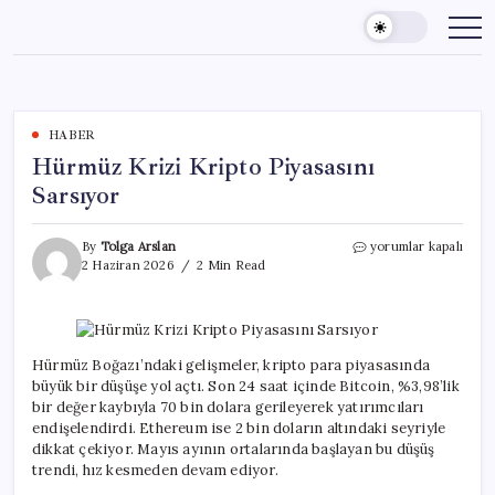
Skip
to
content
HABER
Hürmüz Krizi Kripto Piyasasını
Sarsıyor
Hürmüz
By
Tolga Arslan
yorumlar kapalı
Krizi
2 Haziran 2026
2 Min Read
Kripto
Piyasasını
Sarsıyor
için
Hürmüz Boğazı’ndaki gelişmeler, kripto para piyasasında
büyük bir düşüşe yol açtı. Son 24 saat içinde Bitcoin, %3,98’lik
bir değer kaybıyla 70 bin dolara gerileyerek yatırımcıları
endişelendirdi. Ethereum ise 2 bin doların altındaki seyriyle
dikkat çekiyor. Mayıs ayının ortalarında başlayan bu düşüş
trendi, hız kesmeden devam ediyor.