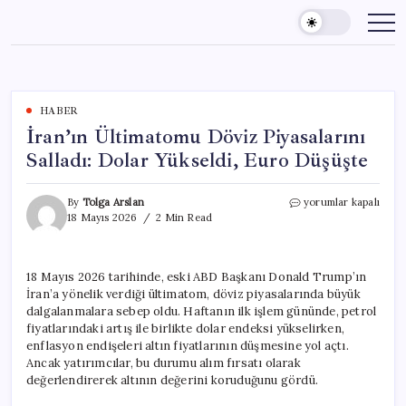
Skip
to
content
HABER
İran’ın Ültimatomu Döviz Piyasalarını
Salladı: Dolar Yükseldi, Euro Düşüşte
İran’ın
By
Tolga Arslan
yorumlar kapalı
Ültimatomu
18 Mayıs 2026
2 Min Read
Döviz
Piyasalarını
Salladı:
18 Mayıs 2026 tarihinde, eski ABD Başkanı Donald Trump’ın
Dolar
İran’a yönelik verdiği ültimatom, döviz piyasalarında büyük
Yükseldi,
Euro
dalgalanmalara sebep oldu. Haftanın ilk işlem gününde, petrol
Düşüşte
fiyatlarındaki artış ile birlikte dolar endeksi yükselirken,
için
enflasyon endişeleri altın fiyatlarının düşmesine yol açtı.
Ancak yatırımcılar, bu durumu alım fırsatı olarak
değerlendirerek altının değerini koruduğunu gördü.