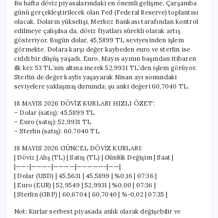
Bu hafta döviz piyasalarındaki en önemli gelişme, Çarşamba
günü gerçekleştirilecek olan Fed (Federal Reserve) toplantısı
olacak. Doların yükselişi, Merkez Bankası tarafından kontrol
edilmeye çalışılsa da, döviz fiyatları sürekli olarak artış
gösteriyor. Bugün dolar, 45,5899 TL seviyesinden işlem
görmekte. Dolara karşı değer kaybeden euro ve sterlin ise
ciddi bir düşüş yaşadı. Euro, Mayıs ayının başından itibaren
ilk kez 53 TL’nin altına inerek 52,9931 TL’den işlem görüyor.
Sterlin de değer kaybı yaşayarak Nisan ayı sonundaki
seviyelere yaklaşmış durumda; şu anki değeri 60,7040 TL.
18 MAYIS 2026 DÖVİZ KURLARI HIZLI ÖZET:
– Dolar (satış): 45,5899 TL
– Euro (satış): 52,9931 TL
– Sterlin (satış): 60,7040 TL
18 MAYIS 2026 GÜNCEL DÖVİZ KURLARI:
| Döviz | Alış (TL) | Satış (TL) | Günlük Değişim | Saat |
|——-|———–|————|—————-|——|
| Dolar (USD) | 45,5631 | 45,5899 | %0,16 | 07:36 |
| Euro (EUR) | 52,9549 | 52,9931 | %0,00 | 07:36 |
| Sterlin (GBP) | 60,6704 | 60,7040 | %-0,02 | 07:35 |
Not: Kurlar serbest piyasada anlık olarak değişebilir ve