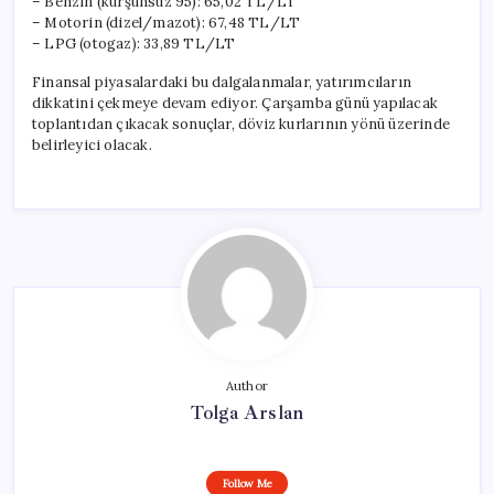
– Benzin (kurşunsuz 95): 65,02 TL/LT
– Motorin (dizel/mazot): 67,48 TL/LT
– LPG (otogaz): 33,89 TL/LT
Finansal piyasalardaki bu dalgalanmalar, yatırımcıların
dikkatini çekmeye devam ediyor. Çarşamba günü yapılacak
toplantıdan çıkacak sonuçlar, döviz kurlarının yönü üzerinde
belirleyici olacak.
Author
Tolga Arslan
Follow Me