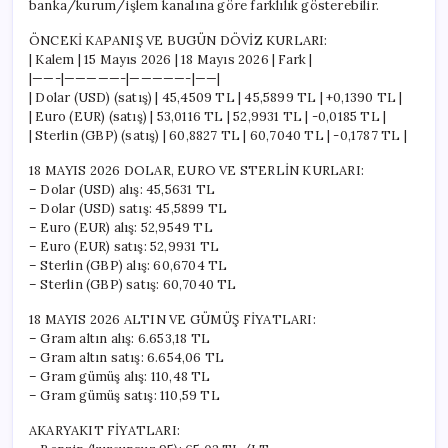
banka/kurum/işlem kanalına göre farklılık gösterebilir.
ÖNCEKİ KAPANIŞ VE BUGÜN DÖVİZ KURLARI:
| Kalem | 15 Mayıs 2026 | 18 Mayıs 2026 | Fark |
|——-|—————-|—————-|——|
| Dolar (USD) (satış) | 45,4509 TL | 45,5899 TL | +0,1390 TL |
| Euro (EUR) (satış) | 53,0116 TL | 52,9931 TL | -0,0185 TL |
| Sterlin (GBP) (satış) | 60,8827 TL | 60,7040 TL | -0,1787 TL |
18 MAYIS 2026 DOLAR, EURO VE STERLİN KURLARI:
– Dolar (USD) alış: 45,5631 TL
– Dolar (USD) satış: 45,5899 TL
– Euro (EUR) alış: 52,9549 TL
– Euro (EUR) satış: 52,9931 TL
– Sterlin (GBP) alış: 60,6704 TL
– Sterlin (GBP) satış: 60,7040 TL
18 MAYIS 2026 ALTIN VE GÜMÜŞ FİYATLARI:
– Gram altın alış: 6.653,18 TL
– Gram altın satış: 6.654,06 TL
– Gram gümüş alış: 110,48 TL
– Gram gümüş satış: 110,59 TL
AKARYAKIT FİYATLARI: