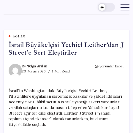
Skip
to
content
EĞITIM
İsrail Büyükelçisi Yechiel Leither’dan J
Street’e Sert Eleştiriler
İsrail
By
Tolga Arslan
yorumlar kapalı
Büyükelçisi
20 Mayıs 2026
1 Min Read
Yechiel
Leither’dan
J
İsrail’in Washington’daki Büyükelçisi Yechiel Leither,
Street’e
Filistinlilere uygulanan sistematik baskılar ve şiddet iddiaları
Sert
Eleştiriler
nedeniyle ABD hükümetinin İsrail’e yaptığı askeri yardımları
için
ve silah satışlarını kısıtlamasını talep eden Yahudi kuruluşu J
Street’i ağır bir dille eleştirdi. Leither, J Street’i “Yahudi
toplumu içinde kanser” olarak tanımlarken, bu durumu
ikiyüzlülükle suçladı.