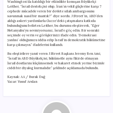
Washington’da katıldığı bir etkinlikte konuşan Büyükelçi
Leither, “İsrail destekçisi olup, İran’ın vekil güçlerine karşı 7
cephede mücadele veren bir devlete silah ambargosunu
savunmak nasıl bir mantık?” diye sordu. J Street’in, ABD’den
aldığı askeri yardımlarla Gazze’deki çatışmalara katkıda
bulunduğunu belirten Leither, bu durumu eleştirerek, “Eğer
Netanyahu’yu sevmiyorsanız, İsrail’e göç edin. Bir sonraki
seçimde oy verin ve görüşlerinizi ifade edin. ‘Demokrasi
yanlısı’ olduğunuzu iddia edip İsrail’in demokratik hükümetine
karşı çıkmayın.” ifadelerini kullandı.
Bu eleştirilere yanıt veren J Street Başkanı Jeremy Ben Ami,
“İsrail’in ABD Büyükelçisi, hükümetle aynı fikirde olmayan
İsrail dostlarını küçümsemek ve hakaret etmek yerine bizimle
ciddi bir diyalog kurmalıdır.” şeklinde açıklamada bulundu.
Kaynak: AA / Burak Dağ
Yazar: Yusuf Arslan