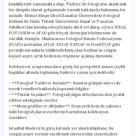
kimlikleriyle tanınmakta olup, Türkiye’de fotoğrafın akademik
bir disiplin olarak gelişiminde önemli katkılarda bulunmuş bir
isimdir. Mimar Sinan Güzel Sanatlar Üniversitesi Fotoğraf
Bölümü ile Yıldız Teknik Üniversitesi Sanat ve Tasarım
Fakültesi’nin kuruluş süreçlerinde aktif rol almış; ayrıca İFSAK,
FOTOGEN ve AFAD gibi birçok derneğin büyümesine de
öncülük etmiştir. Uluslararası Fotoğraf Sanatı Federasyonu
(FIAP) tarafından AFIAP, EFIAP, ESFIAP ve HonEFIAP gibi
prestijli unvanlarla ödüllendirilmiş olan Bayhan’ın zengin
kişisel arşivi, artık herkesin erişimine açılmış durumda.
Koleksiyon, araştırmacılara geniş bir perspektif sunan çeşitli
başlıklar altında toplanmış binlerce yayını içermektedir:
– **Fotoğraf Tarihi ve Kuramı**: Sanatın gelişim süreci ile
teorik temelleri hakkında kapsamlı bilgiler.
– **Teknik Yayınlar**: Fotoğrafçılığın detaylarına dair pratik
rehber niteliğinde eserler.
– **Monografiler ve Albümler**: Hem yerli hem de yabancı
ünlü fotoğrafçıların eserlerini barındıran koleksiyon
örnekleri.
İstanbul Modern’in giriş katında yer alan kütüphane, bu
zengin arşivi yerinde incelemek isteyen tüm ziyaretçilere