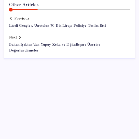
Other Articles
Previous
Liseli Gençler, Unutulan 70 Bin Lirayı Polisiye Teslim Etti
Next
Bakan Işıkhan’dan Yapay Zeka ve Dijitalleşme Üzerine
Değerlendirmeler
SON YAZILAR
Parayla sebze alamayacağız