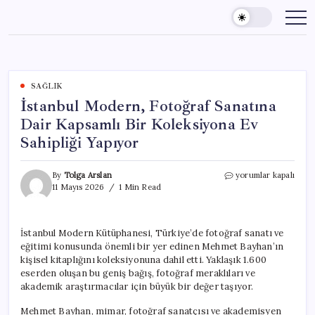
Skip
to
content
SAĞLIK
İstanbul Modern, Fotoğraf Sanatına
Dair Kapsamlı Bir Koleksiyona Ev
Sahipliği Yapıyor
İstanbul
By
Tolga Arslan
yorumlar kapalı
Modern,
11 Mayıs 2026
1 Min Read
Fotoğraf
Sanatına
Dair
İstanbul Modern Kütüphanesi, Türkiye’de fotoğraf sanatı ve
Kapsamlı
eğitimi konusunda önemli bir yer edinen Mehmet Bayhan’ın
Bir
Koleksiyona
kişisel kitaplığını koleksiyonuna dahil etti. Yaklaşık 1.600
Ev
eserden oluşan bu geniş bağış, fotoğraf meraklıları ve
Sahipliği
akademik araştırmacılar için büyük bir değer taşıyor.
Yapıyor
için
Mehmet Bayhan, mimar, fotoğraf sanatçısı ve akademisyen