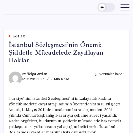
Skip
to
content
EĞITIM
İstanbul Sözleşmesi’nin Önemi:
Şiddetle Mücadelede Zayıflayan
Haklar
İstanbul
By
Tolga Arslan
yorumlar kapalı
Sözleşmesi’nin
12 Mayıs 2026
2 Min Read
Önemi:
Şiddetle
Mücadelede
Türkiye’nin, İstanbul Sözleşmesi’ni imzalayarak kadına
Zayıflayan
yönelik şiddete karşı attığı adımın üzerinden tam 15 yıl geçti.
Haklar
için
Ancak, 11 Mayıs 2011’de imzalanan bu sözleşmeden, 2021
yılında Cumhurbaşkanlığı kararıyla çekilme süreci yaşandı.
Kadın örgütleri, bu durumun şiddetle mücadelede hak temelli
yaklaşımın zayıflamasına yol açtığını belirterek, “İstanbul
Sözleşmesi yaşatır” mesajını hala dile getiriyor.