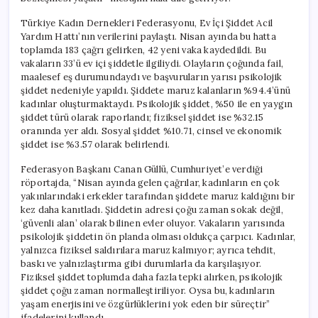
Türkiye Kadın Dernekleri Federasyonu, Ev İçi Şiddet Acil
Yardım Hattı’nın verilerini paylaştı. Nisan ayında bu hatta
toplamda 183 çağrı gelirken, 42 yeni vaka kaydedildi. Bu
vakaların 33’ü ev içi şiddetle ilgiliydi. Olayların çoğunda fail,
maalesef eş durumundaydı ve başvuruların yarısı psikolojik
şiddet nedeniyle yapıldı. Şiddete maruz kalanların %94.4’ünü
kadınlar oluşturmaktaydı. Psikolojik şiddet, %50 ile en yaygın
şiddet türü olarak raporlandı; fiziksel şiddet ise %32.15
oranında yer aldı. Sosyal şiddet %10.71, cinsel ve ekonomik
şiddet ise %3.57 olarak belirlendi.
Federasyon Başkanı Canan Güllü, Cumhuriyet’e verdiği
röportajda, “Nisan ayında gelen çağrılar, kadınların en çok
yakınlarındaki erkekler tarafından şiddete maruz kaldığını bir
kez daha kanıtladı. Şiddetin adresi çoğu zaman sokak değil,
‘güvenli alan’ olarak bilinen evler oluyor. Vakaların yarısında
psikolojik şiddetin ön planda olması oldukça çarpıcı. Kadınlar,
yalnızca fiziksel saldırılara maruz kalmıyor; ayrıca tehdit,
baskı ve yalnızlaştırma gibi durumlarla da karşılaşıyor.
Fiziksel şiddet toplumda daha fazla tepki alırken, psikolojik
şiddet çoğu zaman normalleştiriliyor. Oysa bu, kadınların
yaşam enerjisini ve özgürlüklerini yok eden bir süreçtir”
ifadelerini kullandı.