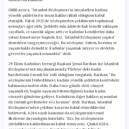
Güllü ayrıca, “İstanbul Sözleşmesi’ni imzalarken kadına
yönelik şiddetin bir insan hakları ihlali olduğunu kabul
etmiştik. Fakat 2021’de sözleşmeden çekilmenin toplumsal
sonuçları ağır oldu. Şiddetle mücadelede hak temelli yaklaşım
zayıfladı, cezasızlık algısı arttı ve kadınlar kendilerini daha
yalnız hissetmeye başladı. Biz, ‘İstanbul Sözleşmesi yaşatır’
demekten vazgeçmeyeceğiz. Bu sözleşme, önlem, koruma ve
yaşam hakkı demektir. Kadınlar yaşamak istiyor ve devletin
görevi bu yaşamı korumaktır” dedi.
29 Ekim Kadınları Derneği Başkanı Şenal Sarıhan ise İstanbul
Sözleşmesi’nin imzalanmasında Türkiye’deki kadın
hareketinin önemli bir rolü olduğunu vurguladı. Sarıhan, “Bu
sözleşmenin feshedilmesi, kadına yönelik şiddetin kontrolsüz
kalmasına neden oldu. Daha önce günde dört cinayet
yaşanırken, bugün sayısını bilemediğimiz kadar kadın
cinayeti gündeme geliyor. Kadınların diğer hakları açısından
da önemli gerilemeler söz konusu” dedi. Sarıhan, İstanbul
Sözleşmesi’nden çekilme kararını kabul etmediklerini
belirterek, 6284 sayılı kanunun da sözleşmenin temel
ilkelerine dayandığını hatırlattı. “Biz, bu sözleşmenin
yürürlükten kaldırılmasını kabul etmiyoruz. Çünkü 6284,