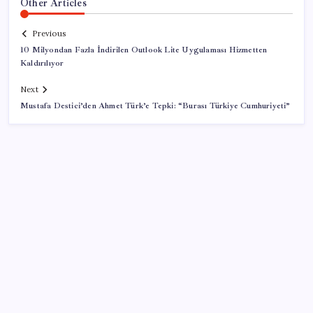
Other Articles
Previous
10 Milyondan Fazla İndirilen Outlook Lite Uygulaması Hizmetten
Kaldırılıyor
Next
Mustafa Destici’den Ahmet Türk’e Tepki: “Burası Türkiye Cumhuriyeti”
SON YAZILAR
Parayla sebze alamayacağız