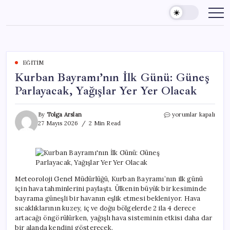
Skip
to
content
EĞITIM
Kurban Bayramı’nın İlk Günü: Güneş
Parlayacak, Yağışlar Yer Yer Olacak
Kurban
By
Tolga Arslan
yorumlar kapalı
Bayramı’nın
27 Mayıs 2026
2 Min Read
İlk
Günü:
Güneş
Parlayacak,
Yağışlar
Yer
Meteoroloji Genel Müdürlüğü, Kurban Bayramı’nın ilk günü
Yer
için hava tahminlerini paylaştı. Ülkenin büyük bir kesiminde
Olacak
bayrama güneşli bir havanın eşlik etmesi bekleniyor. Hava
için
sıcaklıklarının kuzey, iç ve doğu bölgelerde 2 ila 4 derece
artacağı öngörülürken, yağışlı hava sisteminin etkisi daha dar
bir alanda kendini gösterecek.