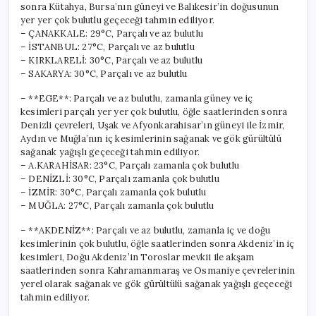
sonra Kütahya, Bursa’nın güneyi ve Balıkesir’in doğusunun
yer yer çok bulutlu geçeceği tahmin ediliyor.
– ÇANAKKALE: 29°C, Parçalı ve az bulutlu
– İSTANBUL: 27°C, Parçalı ve az bulutlu
– KIRKLARELİ: 30°C, Parçalı ve az bulutlu
– SAKARYA: 30°C, Parçalı ve az bulutlu
– **EGE**: Parçalı ve az bulutlu, zamanla güney ve iç
kesimleri parçalı yer yer çok bulutlu, öğle saatlerinden sonra
Denizli çevreleri, Uşak ve Afyonkarahisar’ın güneyi ile İzmir,
Aydın ve Muğla’nın iç kesimlerinin sağanak ve gök gürültülü
sağanak yağışlı geçeceği tahmin ediliyor.
– A.KARAHİSAR: 23°C, Parçalı zamanla çok bulutlu
– DENİZLİ: 30°C, Parçalı zamanla çok bulutlu
– İZMİR: 30°C, Parçalı zamanla çok bulutlu
– MUĞLA: 27°C, Parçalı zamanla çok bulutlu
– **AKDENİZ**: Parçalı ve az bulutlu, zamanla iç ve doğu
kesimlerinin çok bulutlu, öğle saatlerinden sonra Akdeniz’in iç
kesimleri, Doğu Akdeniz’in Toroslar mevkii ile akşam
saatlerinden sonra Kahramanmaraş ve Osmaniye çevrelerinin
yerel olarak sağanak ve gök gürültülü sağanak yağışlı geçeceği
tahmin ediliyor.