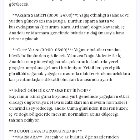
görülecek.
– **Akşam Saatleri (18:00-24:00)**: Yağış etkinliği azalacak ve
yurdun güneybatısına (Muğla, Burdur, Isparta hattı) ve
kuzeydoğusuna (Erzurum, Kars, Ardahan) doğru kayacak. İç
Anadolu ve Marmara genelinde bulutların dağılmasıyla hava
tekrar açılacak.
– **Gece Yarısı (00:00-06:00)**: Yağmur bulutları yurdun
büyük bölümünden çekilecek. Yalnızca Doğu Akdeniz ile İç
Anadolu’nun güneydoğusunda çok sınırlı alanlarda yerel
geçişler meydana gelmesi bekleniyor. Yetkililer, yerel gök
gürültülü sağanak yağışlar sırasında olabilecek olumsuzluklara
karşı vatandaşları dikkatli olmaları konusunda uyardı.
**İKİNCİ GÜN DİKKAT GEREKTİRİYOR**
Bayramın ikinci günü boyunca yurt genelinde yağışların etkili
olacağı öngörülüyor. Hava sıcaklıklarının mevsim normalleri
civarında seyredeceği, ancak Cuma gününden itibaren kuzey,
iç ve doğu bölgelerde mevsim normalleri altına düşeceği
tahmin ediliyor.
**BUGÜN HAVA DURUMU NEDİR?**
– **MARMARA**: Parçalı ve az bulutlu, öğle saatlerinden