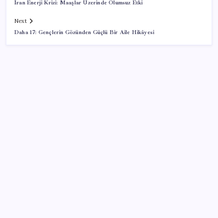
İran Enerji Krizi: Maaşlar Üzerinde Olumsuz Etki
Next
Daha 17: Gençlerin Gözünden Güçlü Bir Aile Hikâyesi
SON YAZILAR
ABD tarım dışı istihdam verisinde negatif sürpriz
Çıkarılabilir Bataryalı Telefonlar Geri Dönüyor
Fed Başkanı’ndan piyasaları sarsacak mesaj:
Enflasyon artarsa faiz artırımı yeniden masaya
gelecek