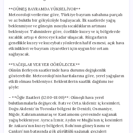
**GÜNEŞ BAYRAMDA YÜKSELİYOR**
Meteoroloji verilerine göre, Türkiye bayram sabahına parçalı
ve az bulutlu bir gökyüzüyle başlayacak. İlk saatlerde yağış
beklenmiyor ve güneşin ısısıyla sıcaklıkların artması
bekleniyor. Tahminlere göre, özellikle kuzey ve iç bölgelerde
sıcaklık artışı 4 dereceye kadar ulaşacak. Rüzgarların
genellikle kuzey ve kuzeybatı yönlerden hafif esmesi, açık hava
etkinlikleri ve bayram ziyaretleri için uygun bir ortam
sağlayacak.
**YAĞIŞLAR YER YER GÖRÜLECEK**
Günün ilerleyen saatlerinde hava durumu değişkenlik
gösterebilir. Meteoroloji’nin haritalarına göre, yerel yağışların
etkili olması bekleniyor. Beklentilerin saatlik dağılımı ise
şöyle:
– **Öğle Saatleri (12:00-18:00)**: Güneşli hava yerel
bulutlanmalarla değişecek. Batı ve Orta Akdeniz iç kesimleri,
Doğu Akdeniz’in Toroslar bölgesi ile Denizli, Osmaniye,
Niğde, Kahramanmaraş ve Kastamonu çevresinde sağanak
yağış bekleniyor. Ayrıca İzmir, Aydın ve Muğla’nın iç kesimleri
ile Ankara’nın kuzey bölgeleri, Bolu’nun güney kısmı ve
Çankırı’nın batısında gök gürültülü sağanak geçişleri