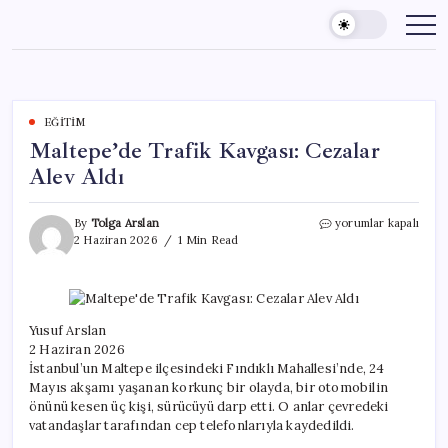
Skip
to
content
EĞITIM
Maltepe’de Trafik Kavgası: Cezalar
Alev Aldı
Maltepe’de
By
Tolga Arslan
yorumlar kapalı
Trafik
2 Haziran 2026
1 Min Read
Kavgası:
Cezalar
Alev
Aldı
için
Yusuf Arslan
2 Haziran 2026
İstanbul’un Maltepe ilçesindeki Fındıklı Mahallesi’nde, 24
Mayıs akşamı yaşanan korkunç bir olayda, bir otomobilin
önünü kesen üç kişi, sürücüyü darp etti. O anlar çevredeki
vatandaşlar tarafından cep telefonlarıyla kaydedildi.