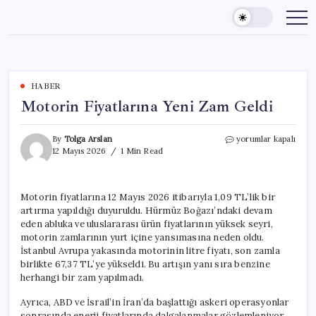
Skip
to
content
HABER
Motorin Fiyatlarına Yeni Zam Geldi
Motorin
By
Tolga Arslan
yorumlar kapalı
Fiyatlarına
12 Mayıs 2026
1 Min Read
Yeni
Zam
Geldi
Motorin fiyatlarına 12 Mayıs 2026 itibarıyla 1,09 TL’lik bir
için
artırma yapıldığı duyuruldu. Hürmüz Boğazı’ndaki devam
eden abluka ve uluslararası ürün fiyatlarının yüksek seyri,
motorin zamlarının yurt içine yansımasına neden oldu.
İstanbul Avrupa yakasında motorinin litre fiyatı, son zamla
birlikte 67,37 TL’ye yükseldi. Bu artışın yanı sıra benzine
herhangi bir zam yapılmadı.
Ayrıca, ABD ve İsrail’in İran’da başlattığı askeri operasyonlar
sonrasında enerji fiyatlarında dalgalanmalar gözlemleniyor.