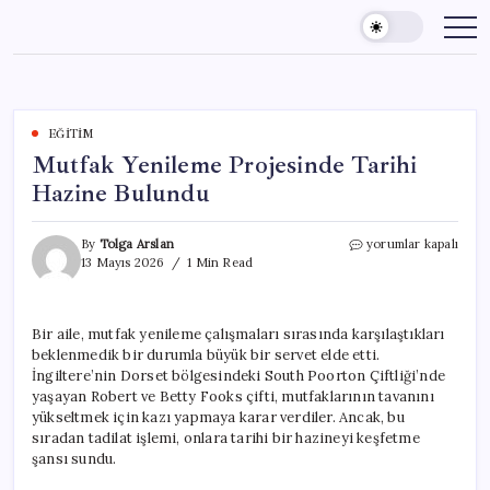
Skip
to
content
EĞITIM
Mutfak Yenileme Projesinde Tarihi
Hazine Bulundu
Mutfak
By
Tolga Arslan
yorumlar kapalı
Yenileme
13 Mayıs 2026
1 Min Read
Projesinde
Tarihi
Hazine
Bir aile, mutfak yenileme çalışmaları sırasında karşılaştıkları
Bulundu
beklenmedik bir durumla büyük bir servet elde etti.
için
İngiltere’nin Dorset bölgesindeki South Poorton Çiftliği’nde
yaşayan Robert ve Betty Fooks çifti, mutfaklarının tavanını
yükseltmek için kazı yapmaya karar verdiler. Ancak, bu
sıradan tadilat işlemi, onlara tarihi bir hazineyi keşfetme
şansı sundu.