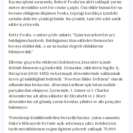
Kazma işlemi sırasında, Robert Fooks’un aleti yaklaşık yarım
metre derinlikte sert bir cisme çarptı. Öncelikle bunun bir su
borusu olduğunu düşünen Fooks, toprağı kazdıkça içindeki
sırlarla dolu bir çömleği buldu. Bu çömlek, tam 100 adet antik
sikke içeriyordu.
Betty Fooks, o anları şöyle anlattı: “Eşim kazarken bir şey
bulduğunu haykırdı. Bulduğumuz tüm sikkeleri hemen bir
kovaya doldurduk, o an ne kadar değerli olduklarını
bilmiyorduk.”
Ellerine geçen bu etkileyici koleksiyon, kısa süre içinde
British Museum’a gönderildi. Uzmanlar, sikkelerin İngiliz İç
Savaşı’nın (1642-1651) en karmaşık dönemlerinde saklanmak
üzere gömüldüğünü belirledi. “Poorton Sikke Definesi” olarak
adlandırılan bu hazine, dönemin tarihine ışık tutan nadide
parçalardan oluşuyor. İçerisinde, I. James ve I. Charles
dönemlerine ait altın sikkeler ile Elizabeth ve I. Mary
dönemlerine ait gümüş yarım kronlar, şilinler ve altı pençeler
bulunuyor.
Temizlenip kimliklendirilen bu tarihi hazine, yakın zamanda
Duke’s Müzayede Evi’nde açık artırmaya çıktı. Koleksiyon,
tarih meraklılarının yoğun ilgisini çekerek yaklaşık 75.000