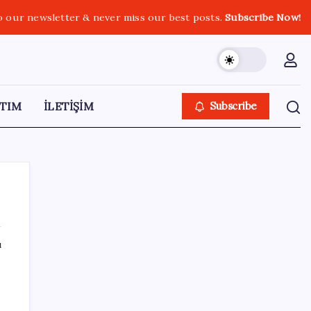
o our newsletter & never miss our best posts.
Subscribe Now!
TIM
İLETİŞİM
Subscribe
ı
SON YAZILAR
Çıkarılabilir Bataryalı Telefonlar Geri
Dönüyor