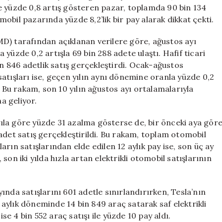
Ağustos
e yüzde 0,8 artış gösteren pazar, toplamda 90 bin 134
Ayı
omobil pazarında yüzde 8,2’lik bir pay alarak dikkat çekti.
Raporu
için
D) tarafından açıklanan verilere göre, ağustos ayı
la yüzde 0,2 artışla 69 bin 288 adete ulaştı. Hafif ticari
in 846 adetlik satış gerçekleştirdi. Ocak-ağustos
atışları ise, geçen yılın aynı dönemine oranla yüzde 0,2
. Bu rakam, son 10 yılın ağustos ayı ortalamalarıyla
na geliyor.
 yıla göre yüzde 31 azalma gösterse de, bir önceki aya gör
adet satış gerçekleştirildi. Bu rakam, toplam otomobil
çların satışlarından elde edilen 12 aylık pay ise, son üç ay
on iki yılda hızla artan elektrikli otomobil satışlarının
nda satışlarını 601 adetle sınırlandırırken, Tesla’nın
z aylık döneminde 14 bin 849 araç satarak saf elektrikli
ise 4 bin 552 araç satışı ile yüzde 10 pay aldı.