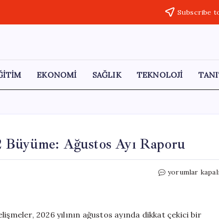
Subscribe t
ĞİTİM
EKONOMİ
SAĞLIK
TEKNOLOJİ
TANI
2 Büyüme: Ağustos Ayı Raporu
Otomotiv
yorumlar kapal
Sektöründe
Yüzde
0,2
Büyüme:
işmeler, 2026 yılının ağustos ayında dikkat çekici bir