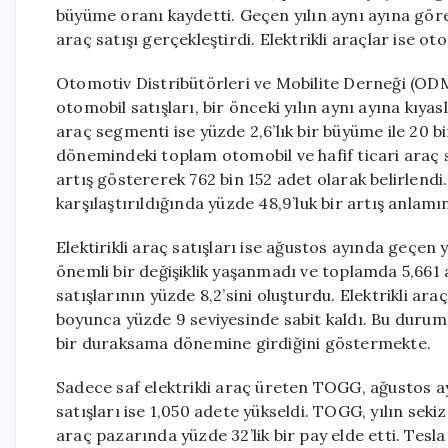
büyüme oranı kaydetti. Geçen yılın aynı ayına gör
araç satışı gerçekleştirdi. Elektrikli araçlar ise ot
Otomotiv Distribütörleri ve Mobilite Derneği (ODM
otomobil satışları, bir önceki yılın aynı ayına kıyas
araç segmenti ise yüzde 2,6’lık bir büyüme ile 20 b
dönemindeki toplam otomobil ve hafif ticari araç s
artış göstererek 762 bin 152 adet olarak belirlendi
karşılaştırıldığında yüzde 48,9’luk bir artış anlamı
Elektirikli araç satışları ise ağustos ayında geçen
önemli bir değişiklik yaşanmadı ve toplamda 5,661 
satışlarının yüzde 8,2’sini oluşturdu. Elektrikli ara
boyunca yüzde 9 seviyesinde sabit kaldı. Bu durum, s
bir duraksama dönemine girdiğini göstermekte.
Sadece saf elektrikli araç üreten TOGG, ağustos ayı
satışları ise 1,050 adete yükseldi. TOGG, yılın seki
araç pazarında yüzde 32’lik bir pay elde etti. Tesla 