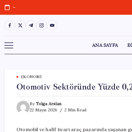
Skip
-
to
content
https://www.facebook.com/
https://twitter.com/
https://t.me/
https://www.instagram.com/
https://youtube.com/
ANA SAYFA
E
EKONOMI
Otomotiv Sektöründe Yüzde 0,
By
Tolga Arslan
22 Mayıs 2026
2 Min Read
Otomobil ve hafif ticari araç pazarında yaşanan gel