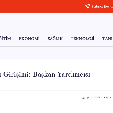
Subscribe t
ĞİTİM
EKONOMİ
SAĞLIK
TEKNOLOJİ
TANI
rı Girişimi: Başkan Yardımcısı
Sivrihisar
yorumlar kapal
Belediyesi’nde
Saldırı
Girişimi: