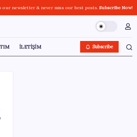
o our newsletter & never miss our best posts.
Subscribe Now!
TIM
İLETİŞİM
Subscribe
SON YAZILAR
ı
Bakan Şimşek’ten “Milletimizle Çeyrek Asır,
Türkiye Geleceğe Hazır” paylaşımı