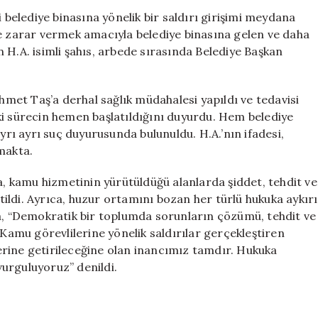
Başkan
i belediye binasına yönelik bir saldırı girişimi meydana
Yardımcısı
ye zarar vermek amacıyla belediye binasına gelen ve daha
Mehmet
 H.A. isimli şahıs, arbede sırasında Belediye Başkan
Taş
Yaralandı
için
et Taş’a derhal sağlık müdahalesi yapıldı ve tedavisi
kuki sürecin hemen başlatıldığını duyurdu. Hem belediye
ı ayrı suç duyurusunda bulunuldu. H.A.’nın ifadesi,
makta.
da, kamu hizmetinin yürütüldüğü alanlarda şiddet, tehdit ve
rtildi. Ayrıca, huzur ortamını bozan her türlü hukuka aykırı
da, “Demokratik bir toplumda sorunların çözümü, tehdit ve
 Kamu görevlilerine yönelik saldırılar gerçekleştiren
 yerine getirileceğine olan inancımız tamdır. Hukuka
urguluyoruz” denildi.