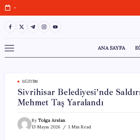
Skip
-
to
content
https://www.facebook.com/
https://twitter.com/
https://t.me/
https://www.instagram.com/
https://youtube.com/
ANA SAYFA
E
EĞITIM
Sivrihisar Belediyesi’nde Saldı
Mehmet Taş Yaralandı
By
Tolga Arslan
13 Mayıs 2026
1 Min Read