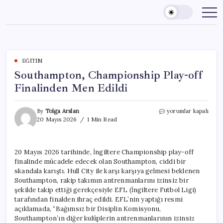
Skip
to
content
EĞITIM
Southampton, Championship Play-off
Finalinden Men Edildi
Southampton,
By
Tolga Arslan
yorumlar kapalı
Championship
20 Mayıs 2026
1 Min Read
Play-
off
Finalinden
20 Mayıs 2026 tarihinde, İngiltere Championship play-off
Men
finalinde mücadele edecek olan Southampton, ciddi bir
Edildi
için
skandala karıştı. Hull City ile karşı karşıya gelmesi beklenen
Southampton, rakip takımın antrenmanlarını izinsiz bir
şekilde takip ettiği gerekçesiyle EFL (İngiltere Futbol Ligi)
tarafından finalden ihraç edildi. EFL’nin yaptığı resmi
açıklamada, “Bağımsız bir Disiplin Komisyonu,
Southampton’ın diğer kulüplerin antrenmanlarının izinsiz