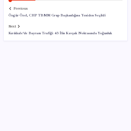
Previous
Özgür Özel, CHP TBMM Grup Başkanlığına Yeniden Seçildi
Next
Kırıkkale’de Bayram Trafiği: 43 İlin Kavşak Noktasında Yoğunluk
SON YAZILAR
8 günün bilançosu açıklandı… O sınıra yaklaştı: İşte
YENİ Parti’ye bağış kampanyasında son durum
Bakan Şimşek’ten “Milletimizle Çeyrek Asır, Türkiye