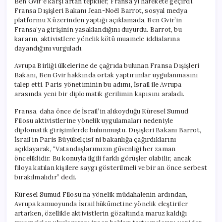
Ben Gvir’e karşı artan tepkiler, Fransa’yı harekete geçirdi.
Fransa Dışişleri Bakanı Jean-Noël Barrot, sosyal medya
platformu X üzerinden yaptığı açıklamada, Ben Gvir’in
Fransa’ya girişinin yasaklandığını duyurdu. Barrot, bu
kararın, aktivistlere yönelik kötü muamele iddialarına
dayandığını vurguladı.
Avrupa Birliği ülkelerine de çağrıda bulunan Fransa Dışişleri
Bakanı, Ben Gvir hakkında ortak yaptırımlar uygulanmasını
talep etti. Paris yönetiminin bu adımı, İsrail ile Avrupa
arasında yeni bir diplomatik gerilimin kapısını araladı.
Fransa, daha önce de İsrail’in alıkoyduğu Küresel Sumud
Filosu aktivistlerine yönelik uygulamaları nedeniyle
diplomatik girişimlerde bulunmuştu. Dışişleri Bakanı Barrot,
İsrail’in Paris Büyükelçisi’ni bakanlığa çağırdıklarını
açıklayarak, “Vatandaşlarımızın güvenliği her zaman
önceliklidir. Bu konuyla ilgili farklı görüşler olabilir, ancak
filoya katılan kişilere saygı gösterilmeli ve bir an önce serbest
bırakılmalıdır” dedi.
Küresel Sumud Filosu’na yönelik müdahalenin ardından,
Avrupa kamuoyunda İsrail hükümetine yönelik eleştiriler
artarken, özellikle aktivistlerin gözaltında maruz kaldığı