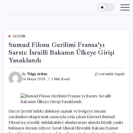
Skip
to
content
EĞITIM
Sumud Filosu Gerilimi Fransa’yı
Sarstı: İsrailli Bakanın Ülkeye Girişi
Yasaklandı
Sumud
By
Tolga Arslan
yorumlar kapalı
Filosu
24 Mayıs 2026
1 Min Read
Gerilimi
Fransa’yı
Sarstı:
İsrailli
Bakanın
Ülkeye
Gazze Şeridi’ndeki ablukayı aşmak ve bölgeye insani
Girişi
yardımları ulaştırmak amacıyla yola çıkan Küresel Sumud
Yasaklandı
Filosu’na yönelik müdahaleler, uluslararası alanda büyük yankı
için
bulmaya devam ediyor. İsrail Ulusal Güvenlik Bakanı Itamar