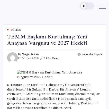
Skip
to
content
EĞITIM
TBMM Başkanı Kurtulmuş: Yeni
Anayasa Vurgusu ve 2027 Hedefi
TBMM
By
Tolga Arslan
yorumlar kapalı
Başkanı
8 Haziran 2026
2 Min Read
Kurtulmuş:
Yeni
Anayasa
Vurgusu
ve
2027
8 Haziran 2026 tarihinde Galatasaray Üniversitesi’nde
Hedefi
düzenlenen “Bir Sultan, Bir Darbe, Bir Anayasa” konulu
için
etkinlikte, TBMM Başkanı Numan Kurtulmuş önemli mesajlar
verdi. Etkinlikte Sultan Abdülaziz Han’ı anmak amacıyla
gerçekleştirilen programda konuşan Kurtulmuş, Türkiye’nin
150 yıllık anayasa tecrübesine dikkat çekti.