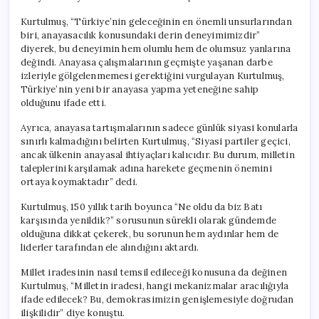
Kurtulmuş, “Türkiye’nin geleceğinin en önemli unsurlarından
biri, anayasacılık konusundaki derin deneyimimizdir”
diyerek, bu deneyimin hem olumlu hem de olumsuz yanlarına
değindi. Anayasa çalışmalarının geçmişte yaşanan darbe
izleriyle gölgelenmemesi gerektiğini vurgulayan Kurtulmuş,
Türkiye’nin yeni bir anayasa yapma yeteneğine sahip
olduğunu ifade etti.
Ayrıca, anayasa tartışmalarının sadece günlük siyasi konularla
sınırlı kalmadığını belirten Kurtulmuş, “Siyasi partiler geçici,
ancak ülkenin anayasal ihtiyaçları kalıcıdır. Bu durum, milletin
taleplerini karşılamak adına harekete geçmenin önemini
ortaya koymaktadır” dedi.
Kurtulmuş, 150 yıllık tarih boyunca “Ne oldu da biz Batı
karşısında yenildik?” sorusunun sürekli olarak gündemde
olduğuna dikkat çekerek, bu sorunun hem aydınlar hem de
liderler tarafından ele alındığını aktardı.
Millet iradesinin nasıl temsil edileceği konusuna da değinen
Kurtulmuş, “Milletin iradesi, hangi mekanizmalar aracılığıyla
ifade edilecek? Bu, demokrasimizin genişlemesiyle doğrudan
ilişkilidir” diye konuştu.