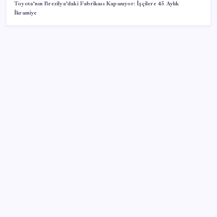
Toyota’nın Brezilya’daki Fabrikası Kapanıyor: İşçilere 45 Aylık
İkramiye
SON YAZILAR
Parayla sebze alamayacağız
Citi, üçüncü çeyrek petrol tahminini yükseltti
ABD tarım dışı istihdam verisinde negatif sürpriz
Çıkarılabilir Bataryalı Telefonlar Geri Dönüyor
Fed Başkanı’ndan piyasaları sarsacak mesaj:
Enflasyon artarsa faiz artırımı yeniden masaya