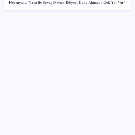
Netanyahu: “İran ile Savaş Devam Ediyor, Daha Alınacak Çok Yol Var”
SON YAZILAR
8 günün bilançosu açıklandı… O sınıra yaklaştı: İşte
YENİ Parti’ye bağış kampanyasında son durum
Bakan Şimşek’ten “Milletimizle Çeyrek Asır, Türkiye
Geleceğe Hazır” paylaşımı
Türkiye’de Temmuz Ayında En Çok Satılan Sıfır
Otomobiller Belli Oldu
ABD’de gümrük vergisi krizi yargıya taşındı: 25