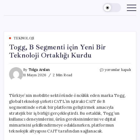
Skip
to
content
TEKNOLOJI
Togg, B Segmenti için Yeni Bir
Teknoloji Ortaklığı Kurdu
Togg,
By
Tolga Arslan
yorumlar kapalı
B
11 Mayıs 2026
2 Min Read
Segmenti
için
Yeni
Türkiye’nin mobilite sektöründe öncülük eden marka Togg,
Bir
global teknoloji şirketi CATL’in iştiraki CAIT ile B
Teknoloji
Ortaklığı
segmentinde ortak bir platform geliştirmek amacıyla
Kurdu
stratejik bir iş birliği gerçekleştirdi. Bu ortaklık, Togg’un
için
kullanıcı deneyimlerini, ürün gereksinimlerini ve dijital
mimarisini şekillendirmeye odaklanırken, platformun
teknolojik altyapısı CAIT tarafından sağlanacak.