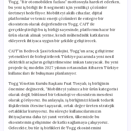
Togg, “Bir otomobilden fazlası” mottosuyla hareket ederken,
bu yeni iş birliği ile B segmenti için yenilikçi çözümler
üretmeyi hedefliyor. Mobiliteyi akıllı cihazlar, dijital
platformlar ve temiz enerji çözümleri ile entegre bir
ekosistem olarak değerlendiren Togg, CAIT ile
gerçekleştirdiği bu iş birliği sayesinde, platformu hazır bir
ürün olarak almak yerine, kendi mühendislik katkılarını
ekleyerek ihtiyaca uygun bir şekilde geliştirecek.
CAIT’in Bedrock Şasi teknolojisi, Togg’un araç geliştirme
yetenekleri ile birleştirilerek Türkiye pazarında yeni nesil
elektrikli araçların geliştirilmesine imkan tanıyacak. Bu yeni
projede üç modelin 2027 yılının ortasından itibaren Türkiye
kullanıcıları ile buluşması planlanıyor.
Togg Yönetim Kurulu Başkanı Fuat Tosyalı, iş birliğinin
önemine değinerek, “Mobiliteyi yalnızca bir ürün kategorisi
olarak değil, bütünsel bir teknoloji ve ekosistem meselesi
olarak görüyoruz. Bu anlayışla, iş birliğimizi klasik tedarik
ilişkilerinin ötesine taşıyarak, ortak değer üreten stratejik
ortaklıklar kuruyoruz. Bu süreçte kullanıcılarımızın
ihtiyaçlarına daha iyi yanıt verirken, ülkemizde bu
ekosistemin gelişimine de katkı sağlamaya çalışıyoruz.
Gelecekte, bu tür iş birlikleri ile Togg ekosistemini