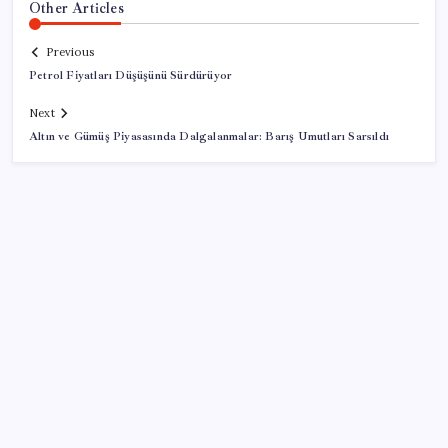
Other Articles
Previous
Petrol Fiyatları Düşüşünü Sürdürüyor
Next
Altın ve Gümüş Piyasasında Dalgalanmalar: Barış Umutları Sarsıldı
SON YAZILAR
Parayla sebze alamayacağız
Citi, üçüncü çeyrek petrol tahminini yükseltti