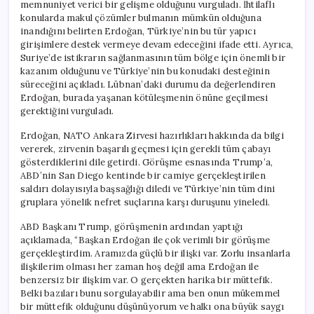
memnuniyet verici bir gelişme olduğunu vurguladı. İhtilaflı
konularda makul çözümler bulmanın mümkün olduğuna
inandığını belirten Erdoğan, Türkiye’nin bu tür yapıcı
girişimlere destek vermeye devam edeceğini ifade etti. Ayrıca,
Suriye’de istikrarın sağlanmasının tüm bölge için önemli bir
kazanım olduğunu ve Türkiye’nin bu konudaki desteğinin
süreceğini açıkladı. Lübnan’daki durumu da değerlendiren
Erdoğan, burada yaşanan kötüleşmenin önüne geçilmesi
gerektiğini vurguladı.
Erdoğan, NATO Ankara Zirvesi hazırlıkları hakkında da bilgi
vererek, zirvenin başarılı geçmesi için gerekli tüm çabayı
gösterdiklerini dile getirdi. Görüşme esnasında Trump’a,
ABD’nin San Diego kentinde bir camiye gerçekleştirilen
saldırı dolayısıyla başsağlığı diledi ve Türkiye’nin tüm dini
gruplara yönelik nefret suçlarına karşı duruşunu yineledi.
ABD Başkanı Trump, görüşmenin ardından yaptığı
açıklamada, “Başkan Erdoğan ile çok verimli bir görüşme
gerçekleştirdim. Aramızda güçlü bir ilişki var. Zorlu insanlarla
ilişkilerim olması her zaman hoş değil ama Erdoğan ile
benzersiz bir ilişkim var. O gerçekten harika bir müttefik.
Belki bazıları bunu sorgulayabilir ama ben onun mükemmel
bir müttefik olduğunu düşünüyorum ve halkı ona büyük saygı