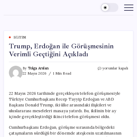
Skip
to
content
EĞITIM
Trump, Erdoğan ile Görüşmesinin
Verimli Geçtiğini Açıkladı
Trump,
By
Tolga Arslan
yorumlar kapalı
Erdoğan
22 Mayıs 2026
1 Min Read
ile
Görüşmesinin
Verimli
22 Mayıs 2026 tarihinde gerçekleşen telefon görüşmesiyle
Geçtiğini
Türkiye Cumhurbaşkanı Recep Tayyip Erdoğan ve ABD
Açıkladı
için
Başkanı Donald Trump, iki ülke arasındaki ilişkileri ve
uluslararası meseleleri masaya yatırdı. Bu, ikilinin bir ay
içinde gerçekleştirdiği ikinci telefon görüşmesi oldu.
Cumhurbaşkanı Erdoğan, görüşme sırasında bölgedeki
çatışmaların sürdüğü bir dönemde ateşkesin uzatılmasının