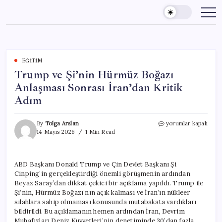
Skip
to
content
EĞITIM
Trump ve Şi’nin Hürmüz Boğazı
Anlaşması Sonrası İran’dan Kritik
Adım
Trump
By
Tolga Arslan
yorumlar kapalı
ve
14 Mayıs 2026
1 Min Read
Şi’nin
Hürmüz
Boğazı
ABD Başkanı Donald Trump ve Çin Devlet Başkanı Şi
Anlaşması
Cinping’in gerçekleştirdiği önemli görüşmenin ardından
Sonrası
İran’dan
Beyaz Saray’dan dikkat çekici bir açıklama yapıldı. Trump ile
Kritik
Şi’nin, Hürmüz Boğazı’nın açık kalması ve İran’ın nükleer
Adım
silahlara sahip olmaması konusunda mutabakata vardıkları
için
bildirildi. Bu açıklamanın hemen ardından İran, Devrim
Muhafızları Deniz Kuvvetleri’nin denetiminde 30’dan fazla