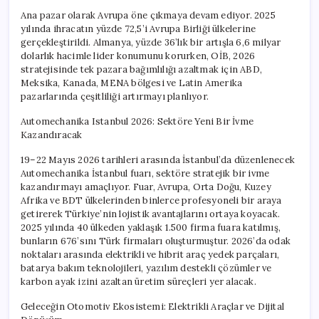
Ana pazar olarak Avrupa öne çıkmaya devam ediyor. 2025
yılında ihracatın yüzde 72,5’i Avrupa Birliği ülkelerine
gerçekleştirildi. Almanya, yüzde 36’lık bir artışla 6,6 milyar
dolarlık hacimle lider konumunu korurken, OİB, 2026
stratejisinde tek pazara bağımlılığı azaltmak için ABD,
Meksika, Kanada, MENA bölgesi ve Latin Amerika
pazarlarında çeşitliliği artırmayı planlıyor.
Automechanika Istanbul 2026: Sektöre Yeni Bir İvme
Kazandıracak
19–22 Mayıs 2026 tarihleri arasında İstanbul’da düzenlenecek
Automechanika İstanbul fuarı, sektöre stratejik bir ivme
kazandırmayı amaçlıyor. Fuar, Avrupa, Orta Doğu, Kuzey
Afrika ve BDT ülkelerinden binlerce profesyoneli bir araya
getirerek Türkiye’nin lojistik avantajlarını ortaya koyacak.
2025 yılında 40 ülkeden yaklaşık 1.500 firma fuara katılmış,
bunların 676’sını Türk firmaları oluşturmuştur. 2026’da odak
noktaları arasında elektrikli ve hibrit araç yedek parçaları,
batarya bakım teknolojileri, yazılım destekli çözümler ve
karbon ayak izini azaltan üretim süreçleri yer alacak.
Geleceğin Otomotiv Ekosistemi: Elektrikli Araçlar ve Dijital