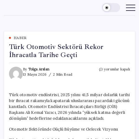
Skip
to
content
HABER
Türk Otomotiv Sektörü Rekor
İhracatla Tarihe Geçti
Türk
By
Tolga Arslan
yorumlar kapalı
Otomotiv
13 Mayıs 2026
2 Min Read
Sektörü
Rekor
İhracatla
Türk otomotiv endüstrisi, 2025 yılını 41,5 milyar dolarlık tarihi
Tarihe
bir ihracat rakamıyla kapatarak uluslararası pazardaki gücünü
Geçti
için
kanıtladı. Otomotiv Endüstrisi İhracatçıları Birliği (OİB)
Başkanı Ali Kemal Yazıcı, 2026 yılında “yüksek katma değerli
dönüşüm” hedeflerine odaklanacaklarını açıkladı.
Otomotiv Sektöründe Güçlü Büyüme ve Gelecek Vizyonu