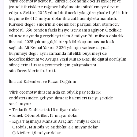
Türk otomotiv sektörü, küresel ekonomik belirsizliklere ve
jeopolitik risklere rağmen büyümesini sürdürmeye devam
ediyor. Sektör, 2025 yılını bir önceki yıla göre yüzde 11,6’lık bir
büyüme ile 41,5 milyar dolar ihracat hacmiyle tamamladı.
Küresel değer zincirinin önemli bir parçası olan otomotiv
sektörü, 550 binden fazla kişiye istihdam sağlıyor. Özellikle
yılın son ayında gerçekleştirilen 3 milyar 761 milyon dolarlık
ihracat, 2025 yılının güçlü bir şekilde kapanmasına katkı
sağladı. Ali Kemal Yazıcı, 2026 yılı için sadece sayısal
büyümeyi değil, aynı zamanda nitelikli büyümeyi de
hedeflediklerini ve Avrupa Yeşil Mutabakatı ile dijital dönüşüm
süreçlerini fırsata çevirmek için çalışmalarını
sürdüreceklerini belirtti.
İhracat Kalemleri ve Pazar Dağılımı
Türk otomotiv ihracatında en büyük pay tedarik
endüstrisinden geliyor. İhracat kalemleri ise şu şekilde
sıralanıyor:
– Tedarik Endüstrisi: 16 milyar dolar
– Binek Otomobiller: 13 milyar dolar
– Eşya Taşımaya Mahsus Araçlar: 7 milyar dolar
– Otobüs, Minibüs ve Midibüs: 3,3 milyar dolar
– Çekiciler: 1,9 milyar dolar